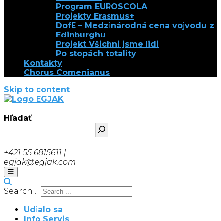
Program EUROSCOLA
Projekty Erasmus+
DofE – Medzinárodná cena vojvodu z
Edinburghu
Projekt Všichni jsme lidi
Po stopách totality
Kontakty
Chorus Comenianus
Skip to content
EGJAK
Hľadať
+421 55 6815611 |
egjak@egjak.com
Search ...
Udialo sa
Info Servis