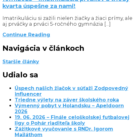
kvarta úspešne za nami!
Imatrikuláciu si zažili nielen žiačky a žiaci prímy, ale
aj prváčky a prváci 5-ročného gymnázia […]
Continue Reading
Navigácia v článkoch
Staršie články
Udialo sa
Úspech našich žiačok v súťaži Zodpovedný
influencer
Triedne výlety na záver školského roka
Výmenný pobyt v Holandsku – Apeldoorn
2026
19. 06. 2026 – Finále celoškolskej futbalovej
ligy o Pohár riaditeľa školy
Zážitkové vyučovanie s RNDr. Igorom
Majláthom