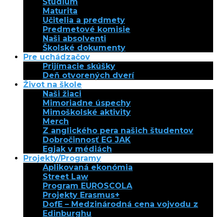
Štúdium
Maturita
Učitelia a predmety
Predmetové komisie
Naši absolventi
Školské dokumenty
Pre uchádzačov
Prijímacie skúšky
Deň otvorených dverí
Život na škole
Naši žiaci
Mimoriadne úspechy
Mimoškolské aktivity
Merch
Z anglického pera našich študentov
Dobročinnosť EG JAK
Egjak v médiách
Projekty/Programy
Aplikovaná ekonómia
Street Law
Program EUROSCOLA
Projekty Erasmus+
DofE – Medzinárodná cena vojvodu z
Edinburghu