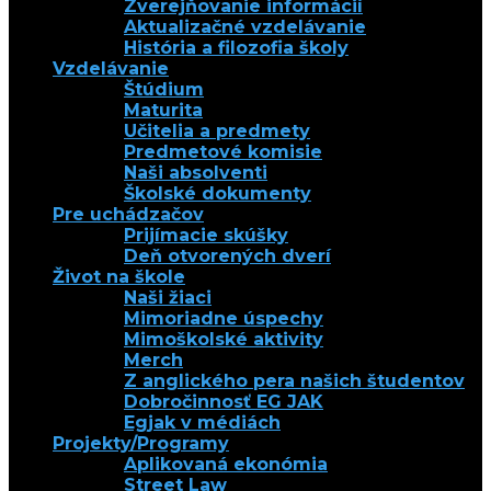
Zverejňovanie informácií
Aktualizačné vzdelávanie
História a filozofia školy
Vzdelávanie
Štúdium
Maturita
Učitelia a predmety
Predmetové komisie
Naši absolventi
Školské dokumenty
Pre uchádzačov
Prijímacie skúšky
Deň otvorených dverí
Život na škole
Naši žiaci
Mimoriadne úspechy
Mimoškolské aktivity
Merch
Z anglického pera našich študentov
Dobročinnosť EG JAK
Egjak v médiách
Projekty/Programy
Aplikovaná ekonómia
Street Law