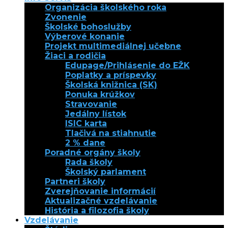
Organizácia školského roka
Zvonenie
Školské bohoslužby
Výberové konanie
Projekt multimediálnej učebne
Žiaci a rodičia
Edupage/Prihlásenie do EŽK
Poplatky a príspevky
Školská knižnica (SK)
Ponuka krúžkov
Stravovanie
Jedálny lístok
ISIC karta
Tlačivá na stiahnutie
2 % dane
Poradné orgány školy
Rada školy
Školský parlament
Partneri školy
Zverejňovanie informácií
Aktualizačné vzdelávanie
História a filozofia školy
Vzdelávanie