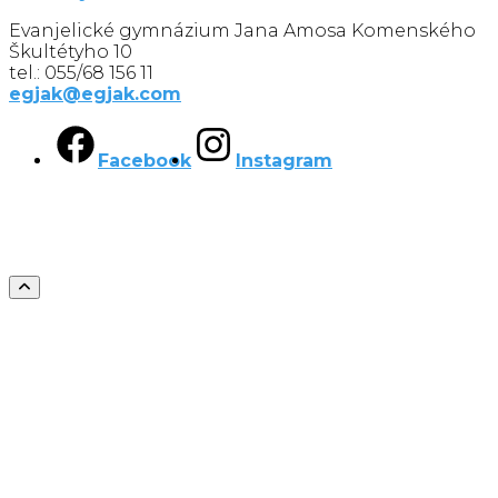
Evanjelické gymnázium Jana Amosa Komenského
Škultétyho 10
tel.: 055/68 156 11
egjak@egjak.com
Facebook
Instagram