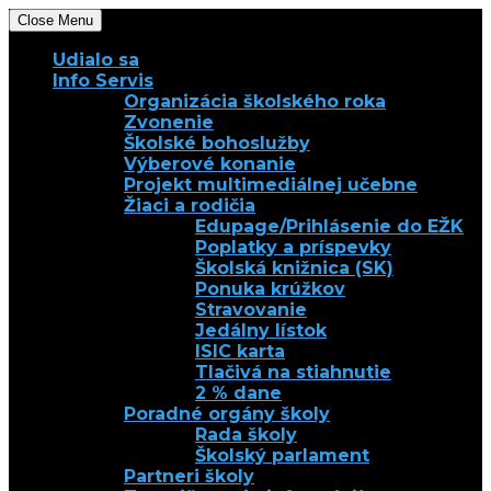
Close Menu
Udialo sa
Info Servis
Organizácia školského roka
Zvonenie
Školské bohoslužby
Výberové konanie
Projekt multimediálnej učebne
Žiaci a rodičia
Edupage/Prihlásenie do EŽK
Poplatky a príspevky
Školská knižnica (SK)
Ponuka krúžkov
Stravovanie
Jedálny lístok
ISIC karta
Tlačivá na stiahnutie
2 % dane
Poradné orgány školy
Rada školy
Školský parlament
Partneri školy