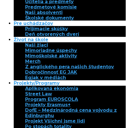
Učitelia a predmety
Predmetové komisie
Naši absolventi
Školské dokumenty
Pre uchádzačov
Prijímacie skúšky
Deň otvorených dverí
Život na škole
Naši žiaci
Mimoriadne úspechy
Mimoškolské aktivity
Merch
Z anglického pera našich študentov
Dobročinnosť EG JAK
Egjak v médiách
Projekty/Programy
Aplikovaná ekonómia
Street Law
Program EUROSCOLA
Projekty Erasmus+
DofE – Medzinárodná cena vojvodu z
Edinburghu
Projekt Všichni jsme lidi
Po stopách totality