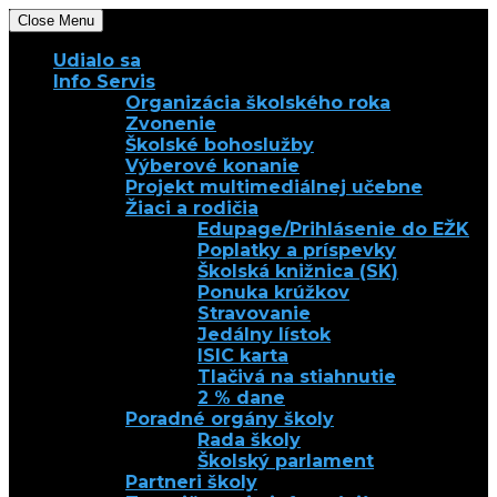
Close Menu
Udialo sa
Info Servis
Organizácia školského roka
Zvonenie
Školské bohoslužby
Výberové konanie
Projekt multimediálnej učebne
Žiaci a rodičia
Edupage/Prihlásenie do EŽK
Poplatky a príspevky
Školská knižnica (SK)
Ponuka krúžkov
Stravovanie
Jedálny lístok
ISIC karta
Tlačivá na stiahnutie
2 % dane
Poradné orgány školy
Rada školy
Školský parlament
Partneri školy