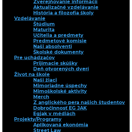
Zverejňovanie informácií
Aktualizačné vzdelávanie
História a filozofia školy
Vzdelávanie
Štúdium
Maturita
Učitelia a predmety
Predmetové komisie
Naši absolventi
Školské dokumenty
Pre uchádzačov
Prijímacie skúšky
Deň otvorených dverí
Život na škole
Naši žiaci
Mimoriadne úspechy
Mimoškolské aktivity
Merch
Z anglického pera našich študentov
Dobročinnosť EG JAK
Egjak v médiách
Projekty/Programy
Aplikovaná ekonómia
Street Law