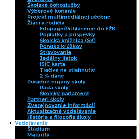
Školské bohoslužby
Výberové konanie
Projekt multimediálnej učebne
Žiaci a rodičia
Edupage/Prihlásenie do EŽK
Poplatky a príspevky
Školská knižnica (SK)
Ponuka krúžkov
Stravovanie
Jedálny lístok
ISIC karta
Tlačivá na stiahnutie
2 % dane
Poradné orgány školy
Rada školy
Školský parlament
Partneri školy
Zverejňovanie informácií
Aktualizačné vzdelávanie
História a filozofia školy
Vzdelávanie
Štúdium
Maturita