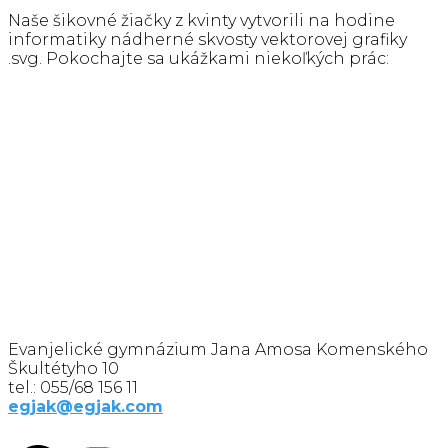
Naše šikovné žiačky z kvinty vytvorili na hodine
informatiky nádherné skvosty vektorovej grafiky
.svg. Pokochajte sa ukážkami niekoľkých prác:
Evanjelické gymnázium Jana Amosa Komenského
Škultétyho 10
tel.: 055/68 156 11
egjak@egjak.com