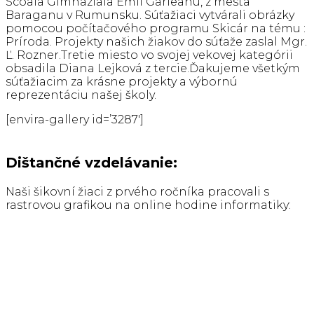
Scoala Gimnaziala Emil Garleanu, z mesta
Baraganu v Rumunsku. Súťažiaci vytvárali obrázky
pomocou počítačového programu Skicár na tému :
Príroda. Projekty našich žiakov do súťaže zaslal Mgr.
Ľ. Rozner.Tretie miesto vo svojej vekovej kategórii
obsadila Diana Lejková z tercie.Ďakujeme všetkým
súťažiacim za krásne projekty a výbornú
reprezentáciu našej školy.
[envira-gallery id=’3287′]
Dištančné vzdelávanie:
Naši šikovní žiaci z prvého ročníka pracovali s
rastrovou grafikou na online hodine informatiky: