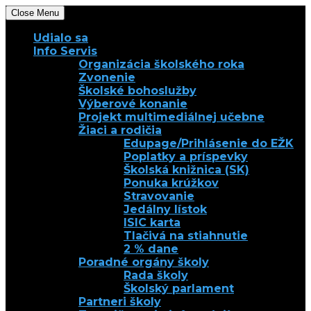
Close Menu
Udialo sa
Info Servis
Organizácia školského roka
Zvonenie
Školské bohoslužby
Výberové konanie
Projekt multimediálnej učebne
Žiaci a rodičia
Edupage/Prihlásenie do EŽK
Poplatky a príspevky
Školská knižnica (SK)
Ponuka krúžkov
Stravovanie
Jedálny lístok
ISIC karta
Tlačivá na stiahnutie
2 % dane
Poradné orgány školy
Rada školy
Školský parlament
Partneri školy