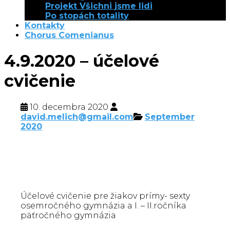
Projekt Všichni jsme lidi
Po stopách totality
Kontakty
Chorus Comenianus
4.9.2020 – účelové
cvičenie
10. decembra 2020
david.melich@gmail.com
September
2020
Účelové cvičenie pre žiakov prímy- sexty
osemročného gymnázia a I. – II.ročníka
päťročného gymnázia