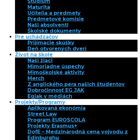
Štúdium
Maturita
Učitelia a predmety
Predmetové komisie
Naši absolventi
Školské dokumenty
Pre uchádzačov
Prijímacie skúšky
Deň otvorených dverí
Život na škole
Naši žiaci
Mimoriadne úspechy
Mimoškolské aktivity
Merch
Z anglického pera našich študentov
Dobročinnosť EG JAK
Egjak v médiách
Projekty/Programy
Aplikovaná ekonómia
Street Law
Program EUROSCOLA
Projekty Erasmus+
DofE – Medzinárodná cena vojvodu z
Edinburghu