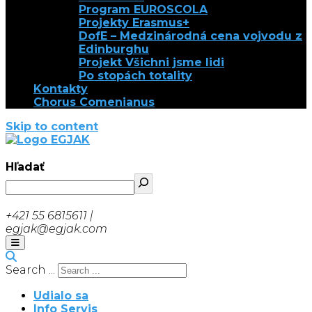
Program EUROSCOLA
Projekty Erasmus+
DofE – Medzinárodná cena vojvodu z
Edinburghu
Projekt Všichni jsme lidi
Po stopách totality
Kontakty
Chorus Comenianus
Skip to content
EGJAK
Hľadať
+421 55 6815611 |
egjak@egjak.com
Search ...
Udialo sa
Info Servis