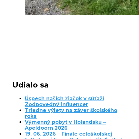
Udialo sa
Úspech našich žiačok v súťaži
Zodpovedný influencer
Triedne výlety na záver školského
roka
Výmenný pobyt v Holandsku –
Apeldoorn 2026
19. 06. 2026 – Finále celoškolskej