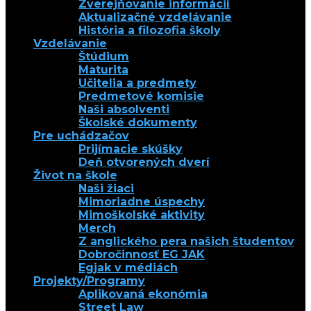
Zverejňovanie informácií
Aktualizačné vzdelávanie
História a filozofia školy
Vzdelávanie
Štúdium
Maturita
Učitelia a predmety
Predmetové komisie
Naši absolventi
Školské dokumenty
Pre uchádzačov
Prijímacie skúšky
Deň otvorených dverí
Život na škole
Naši žiaci
Mimoriadne úspechy
Mimoškolské aktivity
Merch
Z anglického pera našich študentov
Dobročinnosť EG JAK
Egjak v médiách
Projekty/Programy
Aplikovaná ekonómia
Street Law