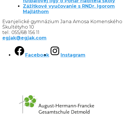
futbalovej ligy o Pohár riaditeľa školy
Zážitkové vyučovanie s RNDr. Igorom
Majláthom
Evanjelické gymnázium Jana Amosa Komenského
Škultétyho 10
tel.: 055/68 156 11
egjak@egjak.com
Facebook
Instagram