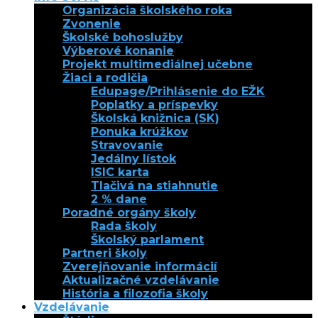
Organizácia školského roka
Zvonenie
Školské bohoslužby
Výberové konanie
Projekt multimediálnej učebne
Žiaci a rodičia
Edupage/Prihlásenie do EŽK
Poplatky a príspevky
Školská knižnica (SK)
Ponuka krúžkov
Stravovanie
Jedálny lístok
ISIC karta
Tlačivá na stiahnutie
2 % dane
Poradné orgány školy
Rada školy
Školský parlament
Partneri školy
Zverejňovanie informácií
Aktualizačné vzdelávanie
História a filozofia školy
Vzdelávanie