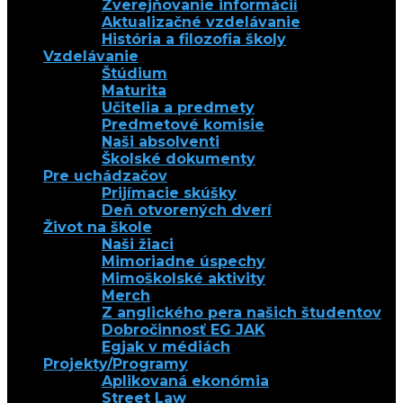
Zverejňovanie informácií
Aktualizačné vzdelávanie
História a filozofia školy
Vzdelávanie
Štúdium
Maturita
Učitelia a predmety
Predmetové komisie
Naši absolventi
Školské dokumenty
Pre uchádzačov
Prijímacie skúšky
Deň otvorených dverí
Život na škole
Naši žiaci
Mimoriadne úspechy
Mimoškolské aktivity
Merch
Z anglického pera našich študentov
Dobročinnosť EG JAK
Egjak v médiách
Projekty/Programy
Aplikovaná ekonómia
Street Law