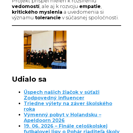
Projekt prispel nielen k rozšíreniu
vedomostí
, ale aj k rozvoju
empatie
,
kritického myslenia
a uvedomenia si
významu
tolerancie
v súčasnej spoločnosti.
Udialo sa
Úspech našich žiačok v súťaži
Zodpovedný influencer
Triedne výlety na záver školského
roka
Výmenný pobyt v Holandsku –
Apeldoorn 2026
19. 06. 2026 – Finále celoškolskej
futbalovej ligy o Pohár riaditeľa školy