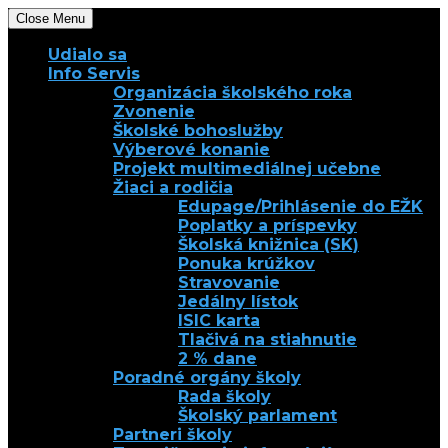
Close Menu
Udialo sa
Info Servis
Organizácia školského roka
Zvonenie
Školské bohoslužby
Výberové konanie
Projekt multimediálnej učebne
Žiaci a rodičia
Edupage/Prihlásenie do EŽK
Poplatky a príspevky
Školská knižnica (SK)
Ponuka krúžkov
Stravovanie
Jedálny lístok
ISIC karta
Tlačivá na stiahnutie
2 % dane
Poradné orgány školy
Rada školy
Školský parlament
Partneri školy