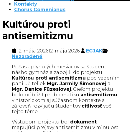
Kontakty
Chorus Comenianus
Kultúrou proti
antisemitizmu
12. mája 2026
12. mája 2026
EGJAK
Nezaradené
Počas uplynulých mesiacov sa študenti
nášho gymnázia zapojili do projektu
Kultúrou proti antisemitizmu
pod vedením
pani učiteliek
Mgr. Jarmily Šimonovej
a
Mgr. Danice Füzesiovej
. Cieľom projektu
bolo priblížiť problematiku
antisemitizmu
v historickom aj súčasnom kontexte a
zároveň rozvíjať u študentov
citlivosť
voči
tejto téme.
Výstupom projektu bol
dokument
mapujúci prejavy antisemitizmu v minulosti