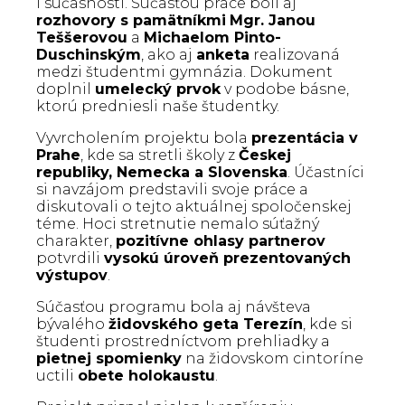
i súčasnosti. Súčasťou práce boli aj
rozhovory s pamätníkmi
Mgr. Janou
Teššerovou
a
Michaelom Pinto-
Duschinským
, ako aj
anketa
realizovaná
medzi študentmi gymnázia. Dokument
doplnil
umelecký prvok
v podobe básne,
ktorú predniesli naše študentky.
Vyvrcholením projektu bola
prezentácia v
Prahe
, kde sa stretli školy z
Českej
republiky, Nemecka a Slovenska
. Účastníci
si navzájom predstavili svoje práce a
diskutovali o tejto aktuálnej spoločenskej
téme. Hoci stretnutie nemalo súťažný
charakter,
pozitívne ohlasy partnerov
potvrdili
vysokú úroveň prezentovaných
výstupov
.
Súčasťou programu bola aj návšteva
bývalého
židovského geta Terezín
, kde si
študenti prostredníctvom prehliadky a
pietnej spomienky
na židovskom cintoríne
uctili
obete holokaustu
.