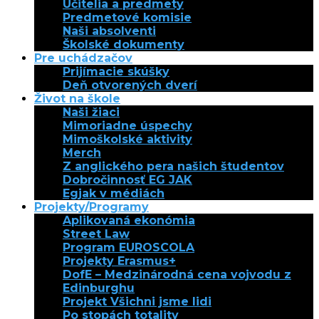
Učitelia a predmety
Predmetové komisie
Naši absolventi
Školské dokumenty
Pre uchádzačov
Prijímacie skúšky
Deň otvorených dverí
Život na škole
Naši žiaci
Mimoriadne úspechy
Mimoškolské aktivity
Merch
Z anglického pera našich študentov
Dobročinnosť EG JAK
Egjak v médiách
Projekty/Programy
Aplikovaná ekonómia
Street Law
Program EUROSCOLA
Projekty Erasmus+
DofE – Medzinárodná cena vojvodu z
Edinburghu
Projekt Všichni jsme lidi
Po stopách totality