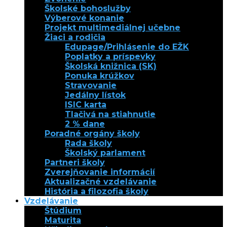
Školské bohoslužby
Výberové konanie
Projekt multimediálnej učebne
Žiaci a rodičia
Edupage/Prihlásenie do EŽK
Poplatky a príspevky
Školská knižnica (SK)
Ponuka krúžkov
Stravovanie
Jedálny lístok
ISIC karta
Tlačivá na stiahnutie
2 % dane
Poradné orgány školy
Rada školy
Školský parlament
Partneri školy
Zverejňovanie informácií
Aktualizačné vzdelávanie
História a filozofia školy
Vzdelávanie
Štúdium
Maturita