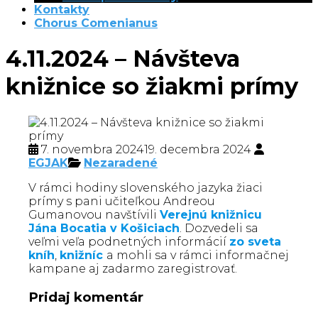
Kontakty
Chorus Comenianus
4.11.2024 – Návšteva
knižnice so žiakmi prímy
7. novembra 2024
19. decembra 2024
EGJAK
Nezaradené
V rámci hodiny slovenského jazyka žiaci
prímy s pani učiteľkou Andreou
Gumanovou navštívili
Verejnú knižnicu
Jána Bocatia v Košiciach
. Dozvedeli sa
veľmi veľa podnetných informácií
zo sveta
kníh
,
knižníc
a mohli sa v rámci informačnej
kampane aj zadarmo zaregistrovať.
Pridaj komentár