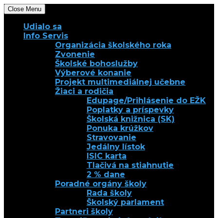
Close Menu
Udialo sa
Info Servis
Organizácia školského roka
Zvonenie
Školské bohoslužby
Výberové konanie
Projekt multimediálnej učebne
Žiaci a rodičia
Edupage/Prihlásenie do EŽK
Poplatky a príspevky
Školská knižnica (SK)
Ponuka krúžkov
Stravovanie
Jedálny lístok
ISIC karta
Tlačivá na stiahnutie
2 % dane
Poradné orgány školy
Rada školy
Školský parlament
Partneri školy