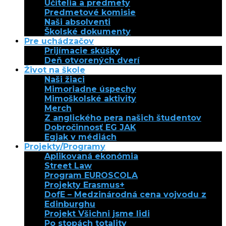
Učitelia a predmety
Predmetové komisie
Naši absolventi
Školské dokumenty
Pre uchádzačov
Prijímacie skúšky
Deň otvorených dverí
Život na škole
Naši žiaci
Mimoriadne úspechy
Mimoškolské aktivity
Merch
Z anglického pera našich študentov
Dobročinnosť EG JAK
Egjak v médiách
Projekty/Programy
Aplikovaná ekonómia
Street Law
Program EUROSCOLA
Projekty Erasmus+
DofE – Medzinárodná cena vojvodu z
Edinburghu
Projekt Všichni jsme lidi
Po stopách totality