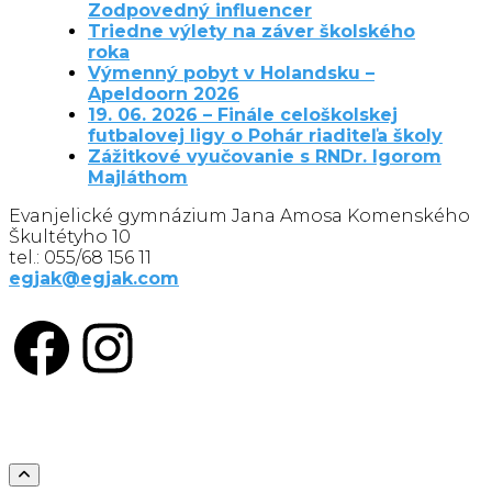
Zodpovedný influencer
Triedne výlety na záver školského
roka
Výmenný pobyt v Holandsku –
Apeldoorn 2026
19. 06. 2026 – Finále celoškolskej
futbalovej ligy o Pohár riaditeľa školy
Zážitkové vyučovanie s RNDr. Igorom
Majláthom
Evanjelické gymnázium Jana Amosa Komenského
Škultétyho 10
tel.: 055/68 156 11
egjak@egjak.com
Facebook
Instagram