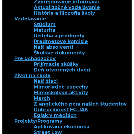
Zverejňovanie informácií
Aktualizačné vzdelávanie
História a filozofia školy
Vzdelávanie
Štúdium
Maturita
Učitelia a predmety
Predmetové komisie
Naši absolventi
Školské dokumenty
Pre uchádzačov
Prijímacie skúšky
Deň otvorených dverí
Život na škole
Naši žiaci
Mimoriadne úspechy
Mimoškolské aktivity
Merch
Z anglického pera našich študentov
Dobročinnosť EG JAK
Egjak v médiách
Projekty/Programy
Aplikovaná ekonómia
Street Law