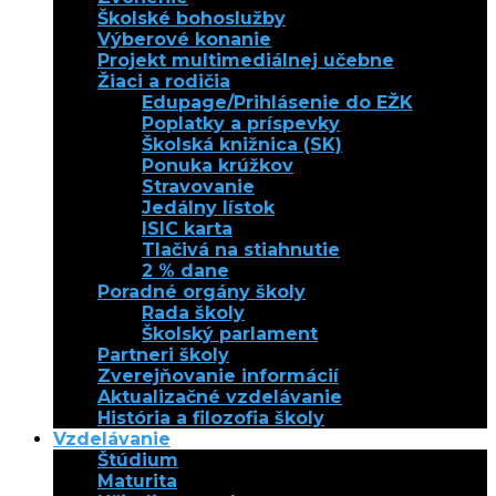
Školské bohoslužby
Výberové konanie
Projekt multimediálnej učebne
Žiaci a rodičia
Edupage/Prihlásenie do EŽK
Poplatky a príspevky
Školská knižnica (SK)
Ponuka krúžkov
Stravovanie
Jedálny lístok
ISIC karta
Tlačivá na stiahnutie
2 % dane
Poradné orgány školy
Rada školy
Školský parlament
Partneri školy
Zverejňovanie informácií
Aktualizačné vzdelávanie
História a filozofia školy
Vzdelávanie
Štúdium
Maturita