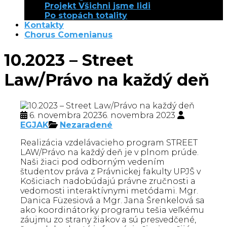
Projekt Všichni jsme lidi
Po stopách totality
Kontakty
Chorus Comenianus
10.2023 – Street
Law/Právo na každý deň
6. novembra 2023
6. novembra 2023
EGJAK
Nezaradené
Realizácia vzdelávacieho program STREET
LAW/Právo na každý deň je v plnom prúde.
Naši žiaci pod odborným vedením
študentov práva z Právnickej fakulty UPJŠ v
Košiciach nadobúdajú právne zručnosti a
vedomosti interaktívnymi metódami. Mgr.
Danica Füzesiová a Mgr. Jana Šrenkelová sa
ako koordinátorky programu tešia veľkému
záujmu zo strany žiakov a sú presvedčené,