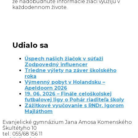
že nadobudnuté informácie žiaci využijú v
každodennom živote.
Udialo sa
Úspech našich žiačok v súťaži
Zodpovedný influencer
Triedne výlety na záver školského
roka
Výmenný pobyt v Holandsku –
Apeldoorn 2026
19. 06. 2026 – Finále celoškolskej
futbalovej ligy o Pohár riaditeľa školy
Zážitkové vyučovanie s RNDr. Igorom
Majláthom
Evanjelické gymnázium Jana Amosa Komenského
Škultétyho 10
tel.: 055/68 156 11