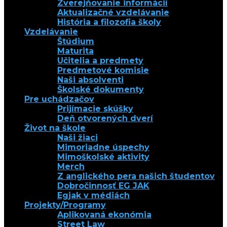
Zverejňovanie informácií
Aktualizačné vzdelávanie
História a filozofia školy
Vzdelávanie
Štúdium
Maturita
Učitelia a predmety
Predmetové komisie
Naši absolventi
Školské dokumenty
Pre uchádzačov
Prijímacie skúšky
Deň otvorených dverí
Život na škole
Naši žiaci
Mimoriadne úspechy
Mimoškolské aktivity
Merch
Z anglického pera našich študentov
Dobročinnosť EG JAK
Egjak v médiách
Projekty/Programy
Aplikovaná ekonómia
Street Law