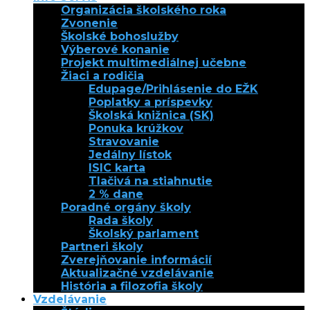
Organizácia školského roka
Zvonenie
Školské bohoslužby
Výberové konanie
Projekt multimediálnej učebne
Žiaci a rodičia
Edupage/Prihlásenie do EŽK
Poplatky a príspevky
Školská knižnica (SK)
Ponuka krúžkov
Stravovanie
Jedálny lístok
ISIC karta
Tlačivá na stiahnutie
2 % dane
Poradné orgány školy
Rada školy
Školský parlament
Partneri školy
Zverejňovanie informácií
Aktualizačné vzdelávanie
História a filozofia školy
Vzdelávanie