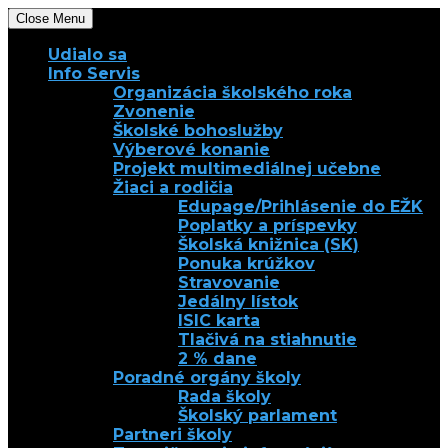
Close Menu
Udialo sa
Info Servis
Organizácia školského roka
Zvonenie
Školské bohoslužby
Výberové konanie
Projekt multimediálnej učebne
Žiaci a rodičia
Edupage/Prihlásenie do EŽK
Poplatky a príspevky
Školská knižnica (SK)
Ponuka krúžkov
Stravovanie
Jedálny lístok
ISIC karta
Tlačivá na stiahnutie
2 % dane
Poradné orgány školy
Rada školy
Školský parlament
Partneri školy