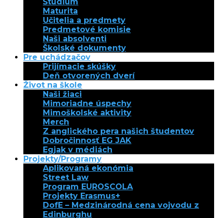
Štúdium
Maturita
Učitelia a predmety
Predmetové komisie
Naši absolventi
Školské dokumenty
Pre uchádzačov
Prijímacie skúšky
Deň otvorených dverí
Život na škole
Naši žiaci
Mimoriadne úspechy
Mimoškolské aktivity
Merch
Z anglického pera našich študentov
Dobročinnosť EG JAK
Egjak v médiách
Projekty/Programy
Aplikovaná ekonómia
Street Law
Program EUROSCOLA
Projekty Erasmus+
DofE – Medzinárodná cena vojvodu z
Edinburghu