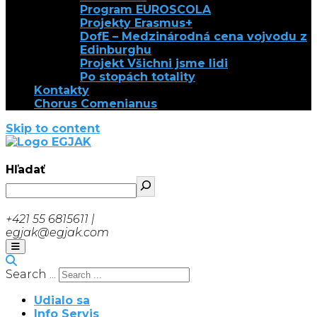
Program EUROSCOLA
Projekty Erasmus+
DofE – Medzinárodná cena vojvodu z
Edinburghu
Projekt Všichni jsme lidi
Po stopách totality
Kontakty
Chorus Comenianus
Skip to content
EGJAK
Hľadať
+421 55 6815611 |
egjak@egjak.com
Search ...
Udialo sa
Info Servis