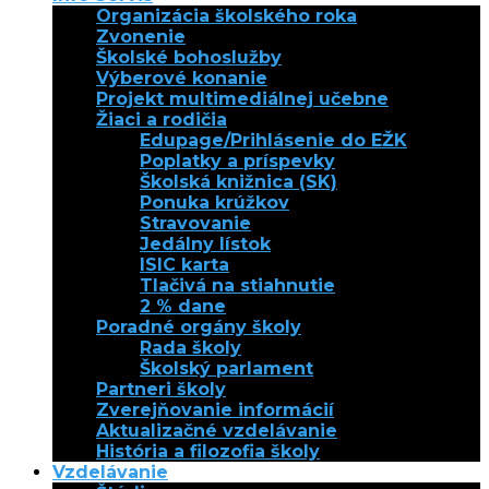
Organizácia školského roka
Zvonenie
Školské bohoslužby
Výberové konanie
Projekt multimediálnej učebne
Žiaci a rodičia
Edupage/Prihlásenie do EŽK
Poplatky a príspevky
Školská knižnica (SK)
Ponuka krúžkov
Stravovanie
Jedálny lístok
ISIC karta
Tlačivá na stiahnutie
2 % dane
Poradné orgány školy
Rada školy
Školský parlament
Partneri školy
Zverejňovanie informácií
Aktualizačné vzdelávanie
História a filozofia školy
Vzdelávanie