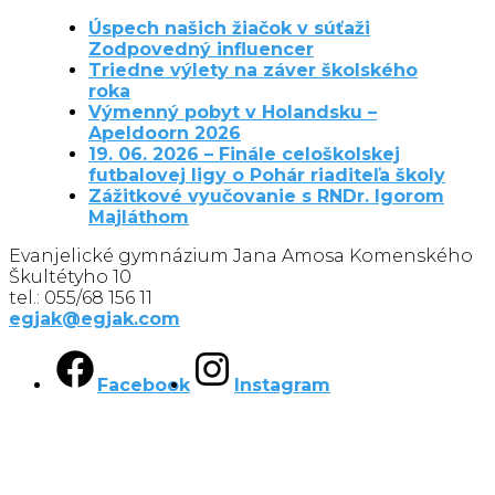
Úspech našich žiačok v súťaži
Zodpovedný influencer
Triedne výlety na záver školského
roka
Výmenný pobyt v Holandsku –
Apeldoorn 2026
19. 06. 2026 – Finále celoškolskej
futbalovej ligy o Pohár riaditeľa školy
Zážitkové vyučovanie s RNDr. Igorom
Majláthom
Evanjelické gymnázium Jana Amosa Komenského
Škultétyho 10
tel.: 055/68 156 11
egjak@egjak.com
Facebook
Instagram