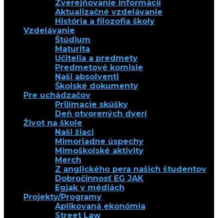
Zverejňovanie informácií
Aktualizačné vzdelávanie
História a filozofia školy
Vzdelávanie
Štúdium
Maturita
Učitelia a predmety
Predmetové komisie
Naši absolventi
Školské dokumenty
Pre uchádzačov
Prijímacie skúšky
Deň otvorených dverí
Život na škole
Naši žiaci
Mimoriadne úspechy
Mimoškolské aktivity
Merch
Z anglického pera našich študentov
Dobročinnosť EG JAK
Egjak v médiách
Projekty/Programy
Aplikovaná ekonómia
Street Law