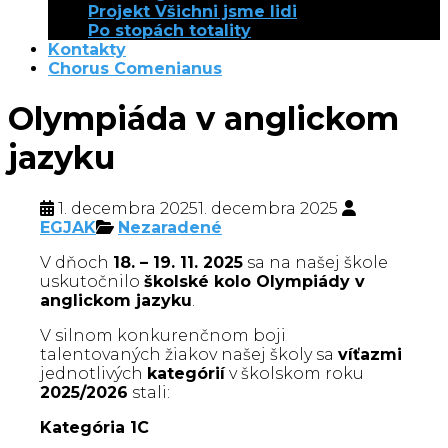
Projekt Všichni jsme lidi
Po stopách totality
Kontakty
Chorus Comenianus
Olympiáda v anglickom
jazyku
1. decembra 2025
1. decembra 2025
EGJAK
Nezaradené
V dňoch
18. – 19. 11. 2025
sa na našej škole
uskutočnilo
školské kolo Olympiády v
anglickom jazyku
.
V silnom konkurenčnom boji
talentovaných žiakov našej školy sa
víťazmi
jednotlivých
kategórií
v školskom roku
2025/2026
stali:
Kategória 1C