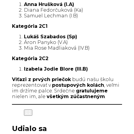
Anna Hrušková (I.A)
Diana Fedorčuková (Ka)
Samuel Lechman (I.B)
Kategória 2C1
Lukáš Szabados (Sp)
Áron Panyko (V.A)
Mia Rose Madliaková (IV.B)
Kategória 2C2
Izabela Jodie Blore (III.B)
Víťazi z prvých priečok
budú našu školu
reprezentovať v
postupových kolách
, veľmi
im držíme palce. Srdečne
gratulujeme
nielen im, ale
všetkým zúčastneným
.
Udialo sa