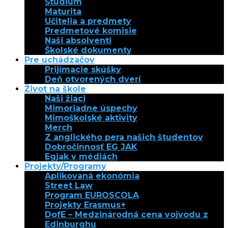
Štúdium
Maturita
Učitelia a predmety
Predmetové komisie
Naši absolventi
Školské dokumenty
Pre uchádzačov
Prijímacie skúšky
Deň otvorených dverí
Život na škole
Naši žiaci
Mimoriadne úspechy
Mimoškolské aktivity
Merch
Z anglického pera našich študentov
Dobročinnosť EG JAK
Egjak v médiách
Projekty/Programy
Aplikovaná ekonómia
Street Law
Program EUROSCOLA
Projekty Erasmus+
DofE – Medzinárodná cena vojvodu z
Edinburghu