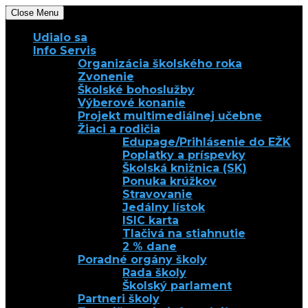
Close Menu
Udialo sa
Info Servis
Organizácia školského roka
Zvonenie
Školské bohoslužby
Výberové konanie
Projekt multimediálnej učebne
Žiaci a rodičia
Edupage/Prihlásenie do EŽK
Poplatky a príspevky
Školská knižnica (SK)
Ponuka krúžkov
Stravovanie
Jedálny lístok
ISIC karta
Tlačivá na stiahnutie
2 % dane
Poradné orgány školy
Rada školy
Školský parlament
Partneri školy