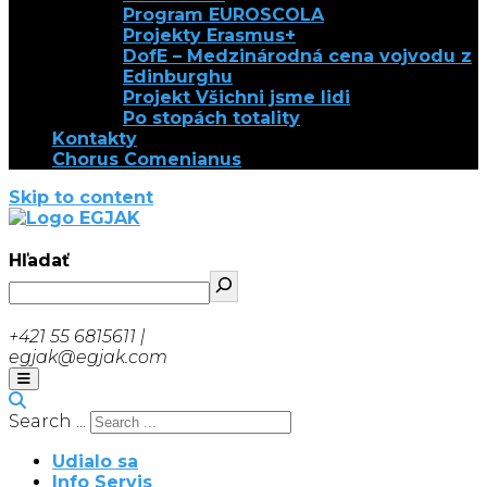
Program EUROSCOLA
Projekty Erasmus+
DofE – Medzinárodná cena vojvodu z
Edinburghu
Projekt Všichni jsme lidi
Po stopách totality
Kontakty
Chorus Comenianus
Skip to content
EGJAK
Hľadať
+421 55 6815611 |
egjak@egjak.com
Search ...
Udialo sa
Info Servis