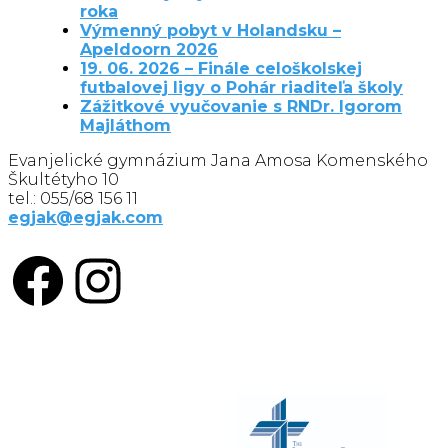
roka
Výmenný pobyt v Holandsku –
Apeldoorn 2026
19. 06. 2026 – Finále celoškolskej
futbalovej ligy o Pohár riaditeľa školy
Zážitkové vyučovanie s RNDr. Igorom
Majláthom
Evanjelické gymnázium Jana Amosa Komenského
Škultétyho 10
tel.: 055/68 156 11
egjak@egjak.com
Facebook
Instagram