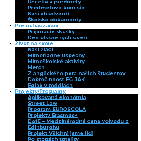
Učitelia a predmety
Predmetové komisie
Naši absolventi
Školské dokumenty
Pre uchádzačov
Prijímacie skúšky
Deň otvorených dverí
Život na škole
Naši žiaci
Mimoriadne úspechy
Mimoškolské aktivity
Merch
Z anglického pera našich študentov
Dobročinnosť EG JAK
Egjak v médiách
Projekty/Programy
Aplikovaná ekonómia
Street Law
Program EUROSCOLA
Projekty Erasmus+
DofE – Medzinárodná cena vojvodu z
Edinburghu
Projekt Všichni jsme lidi
Po stopách totality