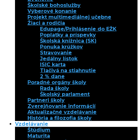
Školské bohoslužby
Výberové konanie
Projekt multimediálnej učebne
Žiaci a rodičia
Edupage/Prihlásenie do EŽK
Poplatky a príspevky
Školská knižnica (SK)
Ponuka krúžkov
Stravovanie
Jedálny lístok
ISIC karta
Tlačivá na stiahnutie
2 % dane
Poradné orgány školy
Rada školy
Školský parlament
Partneri školy
Zverejňovanie informácií
Aktualizačné vzdelávanie
História a filozofia školy
Vzdelávanie
Štúdium
Maturita