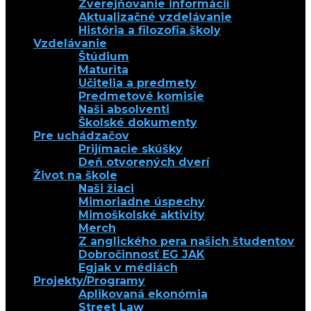
Zverejňovanie informácií
Aktualizačné vzdelávanie
História a filozofia školy
Vzdelávanie
Štúdium
Maturita
Učitelia a predmety
Predmetové komisie
Naši absolventi
Školské dokumenty
Pre uchádzačov
Prijímacie skúšky
Deň otvorených dverí
Život na škole
Naši žiaci
Mimoriadne úspechy
Mimoškolské aktivity
Merch
Z anglického pera našich študentov
Dobročinnosť EG JAK
Egjak v médiách
Projekty/Programy
Aplikovaná ekonómia
Street Law