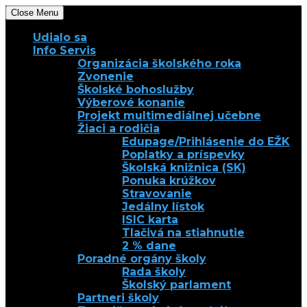
Close Menu
Udialo sa
Info Servis
Organizácia školského roka
Zvonenie
Školské bohoslužby
Výberové konanie
Projekt multimediálnej učebne
Žiaci a rodičia
Edupage/Prihlásenie do EŽK
Poplatky a príspevky
Školská knižnica (SK)
Ponuka krúžkov
Stravovanie
Jedálny lístok
ISIC karta
Tlačivá na stiahnutie
2 % dane
Poradné orgány školy
Rada školy
Školský parlament
Partneri školy