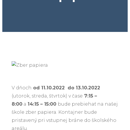
V dňoch
od 11.10.2022 do 13.10.2022
(utorok, streda, štvrtok) v čase
7:15 –
8:00
a
14:15 – 15:00
bude prebiehať na našej
škole zber papiera. Kontajner bude
pristavený pri vstupnej bráne do školského
areálu.