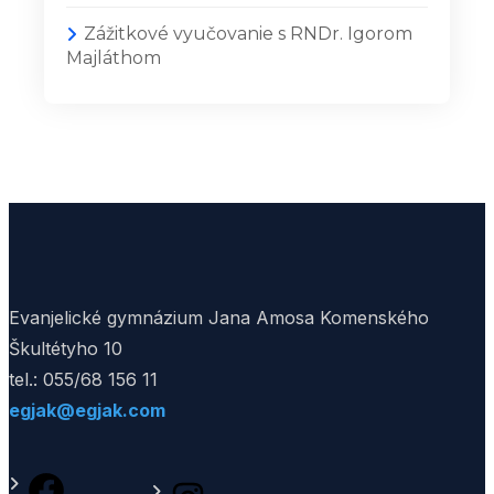
Zážitkové vyučovanie s RNDr. Igorom
Majláthom
Evanjelické gymnázium Jana Amosa Komenského
Škultétyho 10
tel.: 055/68 156 11
egjak@egjak.com