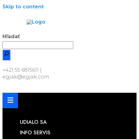
Skip to content
CLOSE
NU
Hľadať
+421 55 6815611 |
egjak@egjak.com
UDIALO SA
INFO SERVIS