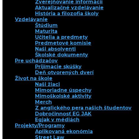
Zverejňovanie informácií
Aktualizačné vzdelávanie
História a filozofia školy
Vzdelávanie
Štúdium
Maturita
Učitelia a predmety
Predmetové komisie
Naši absolventi
Školské dokumenty
Pre uchádzačov
Prijímacie skúšky
Deň otvorených dverí
Život na škole
Naši žiaci
Mimoriadne úspechy
Mimoškolské aktivity
Merch
Z anglického pera našich študentov
Dobročinnosť EG JAK
Egjak v médiách
Projekty/Programy
Aplikovaná ekonómia
Street Law