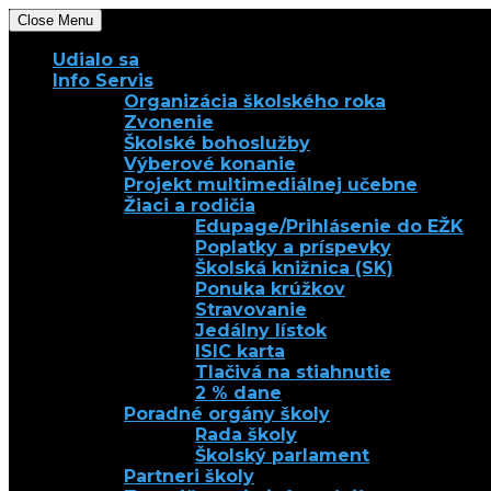
Close Menu
Udialo sa
Info Servis
Organizácia školského roka
Zvonenie
Školské bohoslužby
Výberové konanie
Projekt multimediálnej učebne
Žiaci a rodičia
Edupage/Prihlásenie do EŽK
Poplatky a príspevky
Školská knižnica (SK)
Ponuka krúžkov
Stravovanie
Jedálny lístok
ISIC karta
Tlačivá na stiahnutie
2 % dane
Poradné orgány školy
Rada školy
Školský parlament
Partneri školy