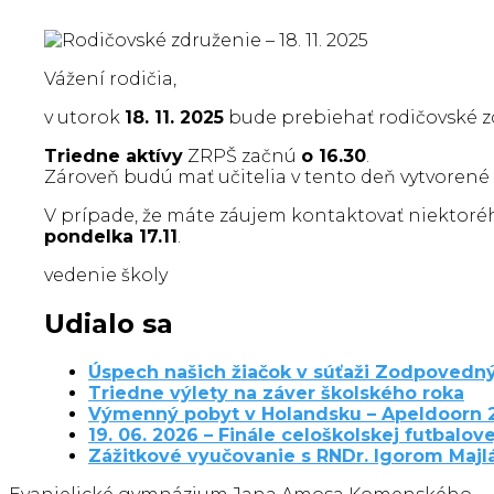
Vážení rodičia,
v utorok
18. 11. 2025
bude prebiehať rodičovské z
Triedne aktívy
ZRPŠ začnú
o 16.30
.
Zároveň budú mať učitelia v tento deň vytvoren
V prípade, že máte záujem kontaktovať niektoréh
pondelka 17.11
.
vedenie školy
Udialo sa
Úspech našich žiačok v súťaži Zodpovedný
Triedne výlety na záver školského roka
Výmenný pobyt v Holandsku – Apeldoorn 
19. 06. 2026 – Finále celoškolskej futbalove
Zážitkové vyučovanie s RNDr. Igorom Maj