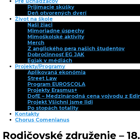
Pre uchádzačov
Prijímacie skúšky
Deň otvorených dverí
Život na škole
Naši žiaci
Mimoriadne úspechy
Mimoškolské aktivity
Merch
Z anglického pera našich študentov
Dobročinnosť EG JAK
Egjak v médiách
Projekty/Programy
Aplikovaná ekonómia
Street Law
Program EUROSCOLA
Projekty Erasmus+
DofE – Medzinárodná cena vojvodu z Ed
Projekt Všichni jsme lidi
Po stopách totality
Kontakty
Chorus Comenianus
Rodičovské združenie – 18. 