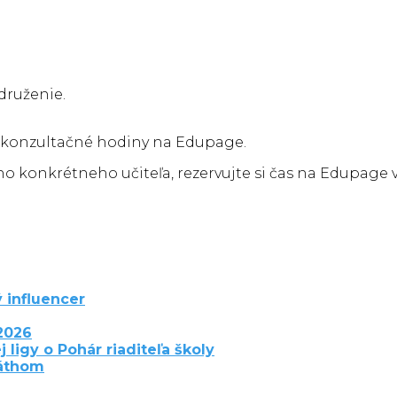
druženie.
é konzultačné hodiny na Edupage.
o konkrétneho učiteľa, rezervujte si čas na Edupage 
 influencer
2026
j ligy o Pohár riaditeľa školy
láthom