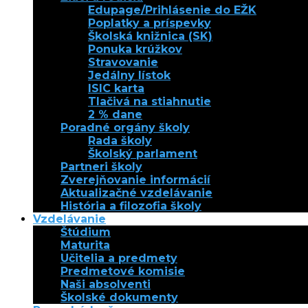
Edupage/Prihlásenie do EŽK
Poplatky a príspevky
Školská knižnica (SK)
Ponuka krúžkov
Stravovanie
Jedálny lístok
ISIC karta
Tlačivá na stiahnutie
2 % dane
Poradné orgány školy
Rada školy
Školský parlament
Partneri školy
Zverejňovanie informácií
Aktualizačné vzdelávanie
História a filozofia školy
Vzdelávanie
Štúdium
Maturita
Učitelia a predmety
Predmetové komisie
Naši absolventi
Školské dokumenty