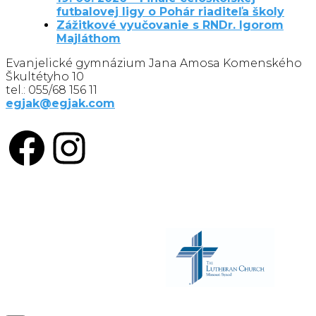
futbalovej ligy o Pohár riaditeľa školy
Zážitkové vyučovanie s RNDr. Igorom
Majláthom
Evanjelické gymnázium Jana Amosa Komenského
Škultétyho 10
tel.: 055/68 156 11
egjak@egjak.com
Facebook
Instagram