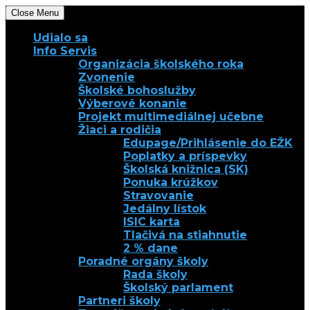
Close Menu
Udialo sa
Info Servis
Organizácia školského roka
Zvonenie
Školské bohoslužby
Výberové konanie
Projekt multimediálnej učebne
Žiaci a rodičia
Edupage/Prihlásenie do EŽK
Poplatky a príspevky
Školská knižnica (SK)
Ponuka krúžkov
Stravovanie
Jedálny lístok
ISIC karta
Tlačivá na stiahnutie
2 % dane
Poradné orgány školy
Rada školy
Školský parlament
Partneri školy