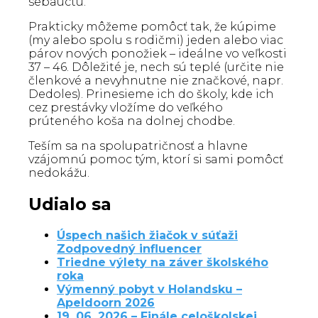
sebaúctu.
Prakticky môžeme pomôcť tak, že kúpime
(my alebo spolu s rodičmi) jeden alebo viac
párov nových ponožiek – ideálne vo veľkosti
37 – 46. Dôležité je, nech sú teplé (určite nie
členkové a nevyhnutne nie značkové, napr.
Dedoles). Prinesieme ich do školy, kde ich
cez prestávky vložíme do veľkého
prúteného koša na dolnej chodbe.
Teším sa na spolupatričnosť a hlavne
vzájomnú pomoc tým, ktorí si sami pomôcť
nedokážu.
Udialo sa
Úspech našich žiačok v súťaži
Zodpovedný influencer
Triedne výlety na záver školského
roka
Výmenný pobyt v Holandsku –
Apeldoorn 2026
19. 06. 2026 – Finále celoškolskej