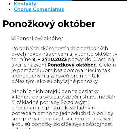
Kontakty
Chorus Comenianus
Ponožkový október
Po dobrých skúsenostiach z posledných
dvoch rokov nás chcem aj v tomto októbri, v
termíne
9. – 27.10.2023
pozvať do účasti na
akcii s názvom
Ponožkový október.
Cieľom
je pomôcť ľuďom bez domova niečím tak
jednoduchým a zároveň pre nich tak
dôležitým, ako sú obyčajné ponožky.
Mnohí z nich prejdú denne desiatky
kilometrov, aby si zabezpečili stravu, nocľah
či základné potreby.
So zdravými
chodidlami je prístup k základným
potrebám omnoho jednoduchší.
A boli by
sme prekvapení ako taká jednoduchá vec,
akou sú ponožky, dokáže zvýšiť dôstojnosť,