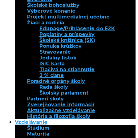
Školské bohoslužby
Výberové konanie
Projekt multimediálnej učebne
Žiaci a rodičia
Edupage/Prihlásenie do EŽK
Poplatky a príspevky
Školská knižnica (SK)
Ponuka krúžkov
Stravovanie
Jedálny lístok
ISIC karta
Tlačivá na stiahnutie
2 % dane
Poradné orgány školy
Rada školy
Školský parlament
Partneri školy
Zverejňovanie informácií
Aktualizačné vzdelávanie
História a filozofia školy
Vzdelávanie
Štúdium
Maturita