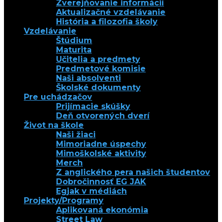
Zverejňovanie informácií
Aktualizačné vzdelávanie
História a filozofia školy
Vzdelávanie
Štúdium
Maturita
Učitelia a predmety
Predmetové komisie
Naši absolventi
Školské dokumenty
Pre uchádzačov
Prijímacie skúšky
Deň otvorených dverí
Život na škole
Naši žiaci
Mimoriadne úspechy
Mimoškolské aktivity
Merch
Z anglického pera našich študentov
Dobročinnosť EG JAK
Egjak v médiách
Projekty/Programy
Aplikovaná ekonómia
Street Law