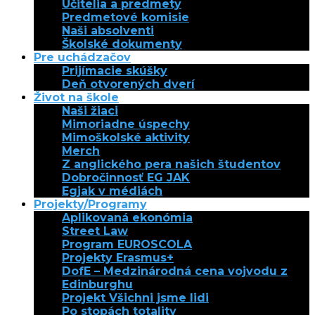
Učitelia a predmety
Predmetové komisie
Naši absolventi
Školské dokumenty
Pre uchádzačov
Prijímacie skúšky
Deň otvorených dverí
Život na škole
Naši žiaci
Mimoriadne úspechy
Mimoškolské aktivity
Merch
Z anglického pera našich študentov
Dobročinnosť EG JAK
Egjak v médiách
Projekty/Programy
Aplikovaná ekonómia
Street Law
Program EUROSCOLA
Projekty Erasmus+
DofE – Medzinárodná cena vojvodu z
Edinburghu
Projekt Všichni jsme lidi
Po stopách totality