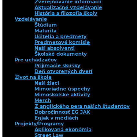
Zverejňovanie informácií
Aktualizačné vzdelávanie
História a filozofia školy
Vzdelávanie
Štúdium
Maturita
Učitelia a predmety
Predmetové komisie
Naši absolventi
Školské dokumenty
Pre uchádzačov
Prijímacie skúšky
Deň otvorených dverí
Život na škole
Naši žiaci
Mimoriadne úspechy
Mimoškolské aktivity
Merch
Z anglického pera našich študentov
Dobročinnosť EG JAK
Egjak v médiách
Projekty/Programy
Aplikovaná ekonómia
Street Law