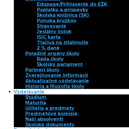
Edupage/Prihlásenie do EŽK
Poplatky a príspevky
Školská knižnica (SK)
Ponuka krúžkov
Stravovanie
Jedálny lístok
ISIC karta
Tlačivá na stiahnutie
2 % dane
Poradné orgány školy
Rada školy
Školský parlament
Partneri školy
Zverejňovanie informácií
Aktualizačné vzdelávanie
História a filozofia školy
Vzdelávanie
Štúdium
Maturita
Učitelia a predmety
Predmetové komisie
Naši absolventi
Školské dokumenty