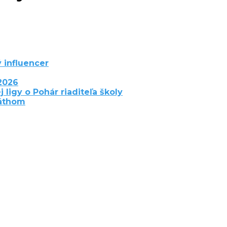
 influencer
2026
j ligy o Pohár riaditeľa školy
láthom