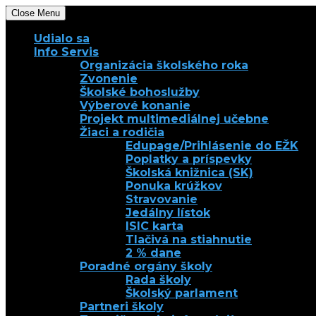
Close Menu
Udialo sa
Info Servis
Organizácia školského roka
Zvonenie
Školské bohoslužby
Výberové konanie
Projekt multimediálnej učebne
Žiaci a rodičia
Edupage/Prihlásenie do EŽK
Poplatky a príspevky
Školská knižnica (SK)
Ponuka krúžkov
Stravovanie
Jedálny lístok
ISIC karta
Tlačivá na stiahnutie
2 % dane
Poradné orgány školy
Rada školy
Školský parlament
Partneri školy