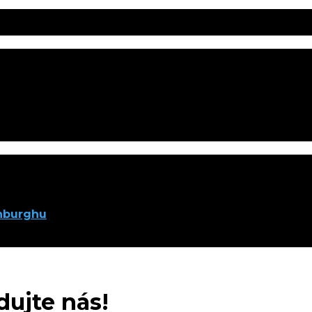
inburghu
ujte nás!