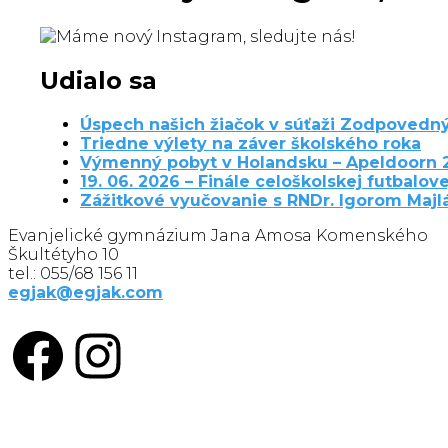
Udialo sa
Úspech našich žiačok v súťaži Zodpovedný
Triedne výlety na záver školského roka
Výmenný pobyt v Holandsku – Apeldoorn 
19. 06. 2026 – Finále celoškolskej futbalove
Zážitkové vyučovanie s RNDr. Igorom Maj
Evanjelické gymnázium Jana Amosa Komenského
Škultétyho 10
tel.: 055/68 156 11
egjak@egjak.com
Facebook
Instagram