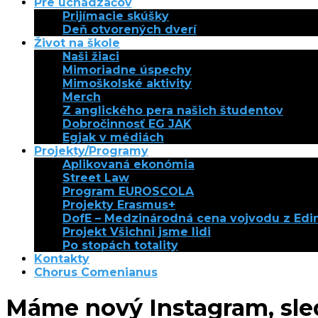
Pre uchádzačov
Prijímacie skúšky
Deň otvorených dverí
Život na škole
Naši žiaci
Mimoriadne úspechy
Mimoškolské aktivity
Merch
Z anglického pera našich študentov
Dobročinnosť EG JAK
Egjak v médiách
Projekty/Programy
Aplikovaná ekonómia
Street Law
Program EUROSCOLA
Projekty Erasmus+
DofE – Medzinárodná cena vojvodu z Ed
Projekt Všichni jsme lidi
Po stopách totality
Kontakty
Chorus Comenianus
Máme nový Instagram, sled