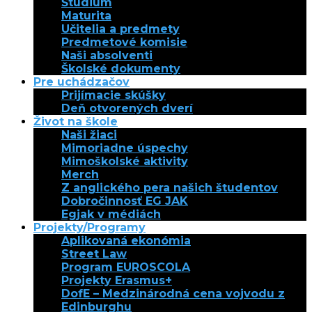
Štúdium
Maturita
Učitelia a predmety
Predmetové komisie
Naši absolventi
Školské dokumenty
Pre uchádzačov
Prijímacie skúšky
Deň otvorených dverí
Život na škole
Naši žiaci
Mimoriadne úspechy
Mimoškolské aktivity
Merch
Z anglického pera našich študentov
Dobročinnosť EG JAK
Egjak v médiách
Projekty/Programy
Aplikovaná ekonómia
Street Law
Program EUROSCOLA
Projekty Erasmus+
DofE – Medzinárodná cena vojvodu z
Edinburghu