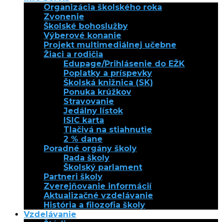
Organizácia školského roka
Zvonenie
Školské bohoslužby
Výberové konanie
Projekt multimediálnej učebne
Žiaci a rodičia
Edupage/Prihlásenie do EŽK
Poplatky a príspevky
Školská knižnica (SK)
Ponuka krúžkov
Stravovanie
Jedálny lístok
ISIC karta
Tlačivá na stiahnutie
2 % dane
Poradné orgány školy
Rada školy
Školský parlament
Partneri školy
Zverejňovanie informácií
Aktualizačné vzdelávanie
História a filozofia školy
Vzdelávanie