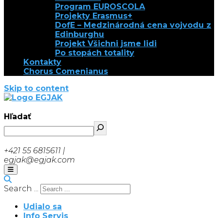
Program EUROSCOLA
Projekty Erasmus+
DofE – Medzinárodná cena vojvodu z
Edinburghu
Projekt Všichni jsme lidi
Po stopách totality
Kontakty
Chorus Comenianus
Skip to content
EGJAK
Hľadať
+421 55 6815611 |
egjak@egjak.com
Search ...
Udialo sa
Info Servis