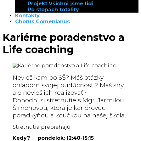
Projekt Všichni jsme lidi
Po stopách totality
Kontakty
Chorus Comenianus
Kariérne poradenstvo a
Life coaching
Nevieš kam po SŠ? Máš otázky
ohľadom svojej budúcnosti? Máš sny,
ale nevieš ich realizovať?
Dohodni si stretnutie s Mgr. Jarmilou
Šimonovou, ktorá je kariérovou
poradkyňou a koučkou na našej škola.
Stretnutia prebiehajú:
Kedy? pondelok: 12:40-15:15