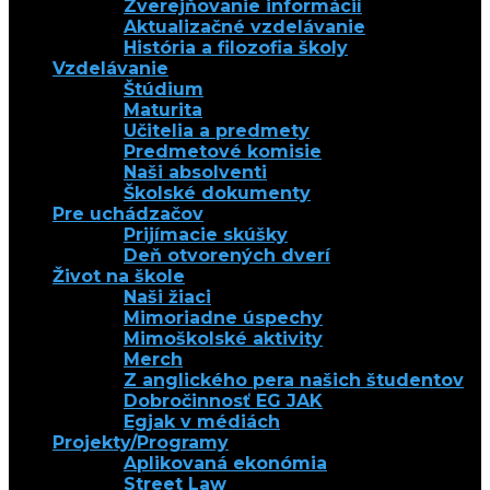
Zverejňovanie informácií
Aktualizačné vzdelávanie
História a filozofia školy
Vzdelávanie
Štúdium
Maturita
Učitelia a predmety
Predmetové komisie
Naši absolventi
Školské dokumenty
Pre uchádzačov
Prijímacie skúšky
Deň otvorených dverí
Život na škole
Naši žiaci
Mimoriadne úspechy
Mimoškolské aktivity
Merch
Z anglického pera našich študentov
Dobročinnosť EG JAK
Egjak v médiách
Projekty/Programy
Aplikovaná ekonómia
Street Law