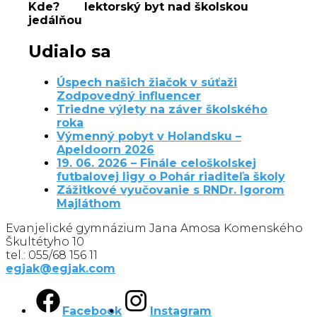
Kde? lektorský byt nad školskou
jedálňou
Udialo sa
Úspech našich žiačok v súťaži
Zodpovedný influencer
Triedne výlety na záver školského
roka
Výmenný pobyt v Holandsku –
Apeldoorn 2026
19. 06. 2026 – Finále celoškolskej
futbalovej ligy o Pohár riaditeľa školy
Zážitkové vyučovanie s RNDr. Igorom
Majláthom
Evanjelické gymnázium Jana Amosa Komenského
Škultétyho 10
tel.: 055/68 156 11
egjak@egjak.com
Facebook
Instagram