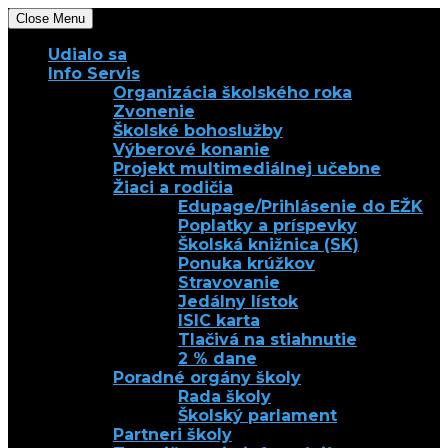
Close Menu
Udialo sa
Info Servis
Organizácia školského roka
Zvonenie
Školské bohoslužby
Výberové konanie
Projekt multimediálnej učebne
Žiaci a rodičia
Edupage/Prihlásenie do EŽK
Poplatky a príspevky
Školská knižnica (SK)
Ponuka krúžkov
Stravovanie
Jedálny lístok
ISIC karta
Tlačivá na stiahnutie
2 % dane
Poradné orgány školy
Rada školy
Školský parlament
Partneri školy