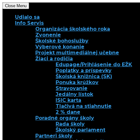
Close Menu
Udialo sa
Info Servis
Organizácia školského roka
Zvonenie
Školské bohoslužby
Výberové konanie
Projekt multimediálnej učebne
Žiaci a rodičia
Edupage/Prihlásenie do EŽK
Poplatky a príspevky
Školská knižnica (SK)
Ponuka krúžkov
Stravovanie
Jedálny lístok
ISIC karta
Tlačivá na stiahnutie
2 % dane
Poradné orgány školy
Rada školy
Školský parlament
Partneri školy