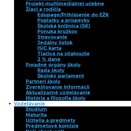
Projekt multimediálnej učebne
Žiaci a rodičia
Edupage/Prihlásenie do EŽK
Poplatky a príspevky
Školská knižnica (SK)
Ponuka krúžkov
Stravovanie
Jedálny lístok
ISIC karta
Tlačivá na stiahnutie
2 % dane
Poradné orgány školy
Rada školy
Školský parlament
Partneri školy
Zverejňovanie informácií
Aktualizačné vzdelávanie
História a filozofia školy
Vzdelávanie
Štúdium
Maturita
Učitelia a predmety
Predmetové komisie