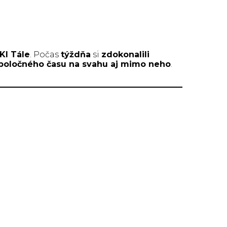
KI Tále
. Počas
týždňa
si
zdokonalili
poločného času na svahu aj mimo neho
.