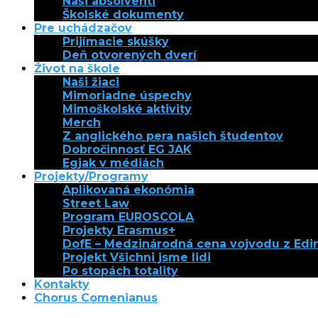
Naši absolventi
Školské dokumenty
Pre uchádzačov
Prijímacie skúšky
Deň otvorených dverí
Život na škole
Naši žiaci
Mimoriadne úspechy
Mimoškolské aktivity
Merch
Z anglického pera našich študentov
Dobročinnosť EG JAK
Egjak v médiách
Projekty/Programy
Aplikovaná ekonómia
Street Law
Program EUROSCOLA
Projekty Erasmus+
DofE – Medzinárodná cena vojvodu z Ed
Projekt Všichni jsme lidi
Po stopách totality
Kontakty
Chorus Comenianus