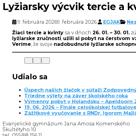
Lyžiarsky výcvik tercie a k
9. februára 2026
9. februára 2026
EGJAK
Ne
Žiaci tercie a kvinty
sa v dňoch
26. 01. – 30. 01.
zú
lyžiarske zručnosti
,
užili si pobyt na čerstvom 
Veríme
, že svoje
nadobudnuté lyžiarske schopno
Udialo sa
Úspech našich žiačok v súťaži Zodpovedný
Triedne výlety na záver školského roka
Výmenný pobyt v Holandsku – Apeldoorn 
19. 06. 2026 – Finále celoškolskej futbalove
Zážitkové vyučovanie s RNDr. Igorom Maj
Evanjelické gymnázium Jana Amosa Komenského
Škultétyho 10
tel.: 055/68 156 11