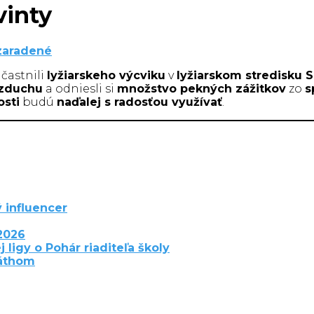
vinty
zaradené
častnili
lyžiarskeho výcviku
v
lyžiarskom stredisku S
vzduchu
a odniesli si
množstvo pekných zážitkov
zo
s
sti
budú
naďalej s radosťou využívať
.
 influencer
2026
j ligy o Pohár riaditeľa školy
láthom