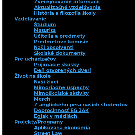
Zverejňovanie informácií
Aktualizačné vzdelávanie
História a filozofia školy
Vzdelávanie
Štúdium
Maturita
Učitelia a predmety
Predmetové komisie
Naši absolventi
Školské dokumenty
Pre uchádzačov
Prijímacie skúšky
Deň otvorených dverí
Život na škole
Naši žiaci
Mimoriadne úspechy
Mimoškolské aktivity
Merch
Z anglického pera našich študentov
Dobročinnosť EG JAK
Egjak v médiách
Projekty/Programy
Aplikovaná ekonómia
Street Law