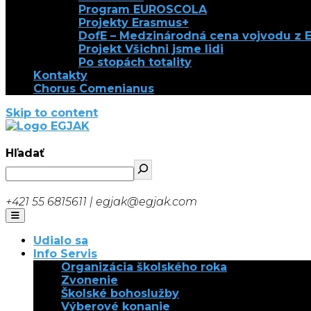
Program EUROSCOLA
Projekty Erasmus+
DofE – Medzinárodná cena vojvodu z 
Projekt Všichni jsme lidi
Po stopách totality
Kontakty
Chorus Comenianus
Skip to content
EGJAK
Hľadať
+421 55 6815611 | egjak@egjak.com
Udialo sa
Info Servis
Organizácia školského roka
Zvonenie
Školské bohoslužby
Výberové konanie