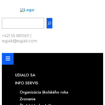
Skip
CLOSE
to
NU
content
Hľadať
+421 55 6815611 |
egjak@egjak.com
UDIALO SA
INFO SERVIS
Organizácia školského roka
Zvonenie