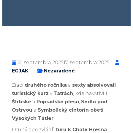
12. septembra 2025
17. septembra 2025
EGJAK
Nezaradené
Žiaci
druhého ročníka
a
sexty
absolvovali
turistický kurz
v
Tatrách
, kde navštívili
Štrbské
a
Popradské pleso
,
Sedlo pod
Ostrvou
a
Symbolický cintorín obetí
Vysokých Tatier
.
Druhý deň zvládli
túru k Chate Hrešná
.