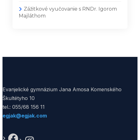
Zážitkové vyučovanie s RNDr. Igorom
Majláthom
Evanjelické gymnázium Jana Amosa Komenského
Škultétyho 10
tel.: 055/68 156 11
egjak@egjak.com
Facebook