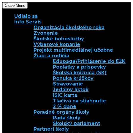
Close Menu
Udialo sa
Info Servis
Organizácia školského roka
Zvonenie
Školské bohoslužby
Výberové konanie
Projekt multimediálnej učebne
Žiaci a rodičia
Edupage/Prihlásenie do EŽK
Poplatky a príspevky
Školská knižnica (SK)
Ponuka krúžkov
Stravovanie
Jedálny lístok
ISIC karta
Tlačivá na stiahnutie
2 % dane
Poradné orgány školy
Rada školy
Školský parlament
Partneri školy