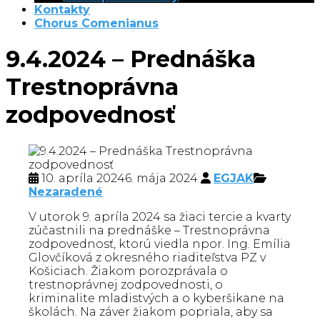
Kontakty
Chorus Comenianus
9.4.2024 – Prednáška
Trestnoprávna
zodpovednosť
10. apríla 2024
6. mája 2024
EGJAK
Nezaradené
V utorok 9. apríla 2024 sa žiaci tercie a kvarty
zúčastnili na prednáške – Trestnoprávna
zodpovednosť, ktorú viedla npor. Ing. Emília
Glovčíková z okresného riaditeľstva PZ v
Košiciach. Žiakom porozprávala o
trestnoprávnej zodpovednosti, o
kriminalite mladistvých a o kyberšikane na
školách. Na záver žiakom popriala, aby sa