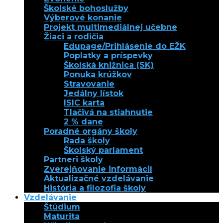
Školské bohoslužby
Výberové konanie
Projekt multimediálnej učebne
Žiaci a rodičia
Edupage/Prihlásenie do EŽK
Poplatky a príspevky
Školská knižnica (SK)
Ponuka krúžkov
Stravovanie
Jedálny lístok
ISIC karta
Tlačivá na stiahnutie
2 % dane
Poradné orgány školy
Rada školy
Školský parlament
Partneri školy
Zverejňovanie informácií
Aktualizačné vzdelávanie
História a filozofia školy
Vzdelávanie
Štúdium
Maturita