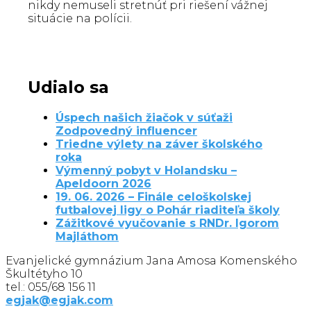
nikdy nemuseli stretnúť pri riešení vážnej
situácie na polícii.
Udialo sa
Úspech našich žiačok v súťaži
Zodpovedný influencer
Triedne výlety na záver školského
roka
Výmenný pobyt v Holandsku –
Apeldoorn 2026
19. 06. 2026 – Finále celoškolskej
futbalovej ligy o Pohár riaditeľa školy
Zážitkové vyučovanie s RNDr. Igorom
Majláthom
Evanjelické gymnázium Jana Amosa Komenského
Škultétyho 10
tel.: 055/68 156 11
egjak@egjak.com