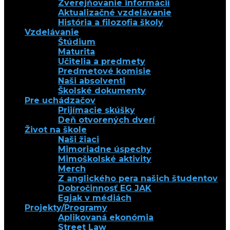
Zverejňovanie informácií
Aktualizačné vzdelávanie
História a filozofia školy
Vzdelávanie
Štúdium
Maturita
Učitelia a predmety
Predmetové komisie
Naši absolventi
Školské dokumenty
Pre uchádzačov
Prijímacie skúšky
Deň otvorených dverí
Život na škole
Naši žiaci
Mimoriadne úspechy
Mimoškolské aktivity
Merch
Z anglického pera našich študentov
Dobročinnosť EG JAK
Egjak v médiách
Projekty/Programy
Aplikovaná ekonómia
Street Law