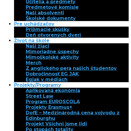
Učitelia a predmety
Predmetové komisie
Naši absolventi
Školské dokumenty
Pre uchádzačov
Prijímacie skúšky
Deň otvorených dverí
Život na škole
Naši žiaci
Mimoriadne úspechy
Mimoškolské aktivity
Merch
Z anglického pera našich študentov
Dobročinnosť EG JAK
Egjak v médiách
Projekty/Programy
Aplikovaná ekonómia
Street Law
Program EUROSCOLA
Projekty Erasmus+
DofE – Medzinárodná cena vojvodu z
Edinburghu
Projekt Všichni jsme lidi
Po stopách totality