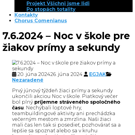
Projekt Všichni jsme lidi
Po stopách totality
Kontakty
Chorus Comenianus
7.6.2024 – Noc v škole pre
žiakov prímy a sekundy
20. júna 2024
26. júna 2024
EGJAK
Nezaradené
Prvý júnový týždeň žiaci prímy a sekundy
ukončili akciou Noc v škole. Piatkový večer
bol plný
príjemne stráveného spoločného
času
. Nechýbali loptové hry,
teambuildingové aktivity ani prechádzka
večerným mestom a zmrzlina. Naši žiaci
mali čas len tak si posedieť, pozhovárať sa a
lepšie sa spoznať alebo sa v kruhu