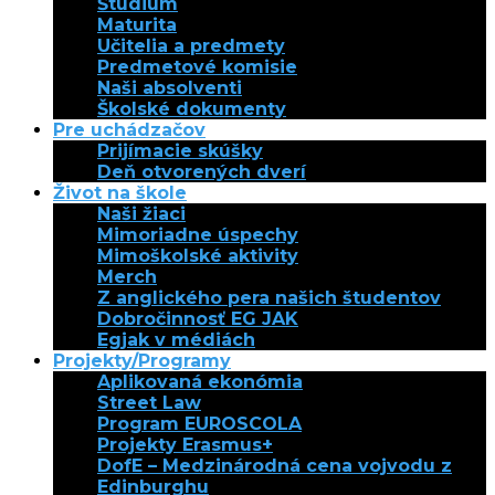
Štúdium
Maturita
Učitelia a predmety
Predmetové komisie
Naši absolventi
Školské dokumenty
Pre uchádzačov
Prijímacie skúšky
Deň otvorených dverí
Život na škole
Naši žiaci
Mimoriadne úspechy
Mimoškolské aktivity
Merch
Z anglického pera našich študentov
Dobročinnosť EG JAK
Egjak v médiách
Projekty/Programy
Aplikovaná ekonómia
Street Law
Program EUROSCOLA
Projekty Erasmus+
DofE – Medzinárodná cena vojvodu z
Edinburghu