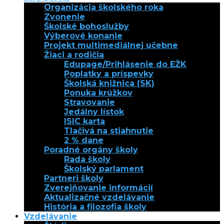
Organizácia školského roka
Zvonenie
Školské bohoslužby
Výberové konanie
Projekt multimediálnej učebne
Žiaci a rodičia
Edupage/Prihlásenie do EŽK
Poplatky a príspevky
Školská knižnica (SK)
Ponuka krúžkov
Stravovanie
Jedálny lístok
ISIC karta
Tlačivá na stiahnutie
2 % dane
Poradné orgány školy
Rada školy
Školský parlament
Partneri školy
Zverejňovanie informácií
Aktualizačné vzdelávanie
História a filozofia školy
Vzdelávanie