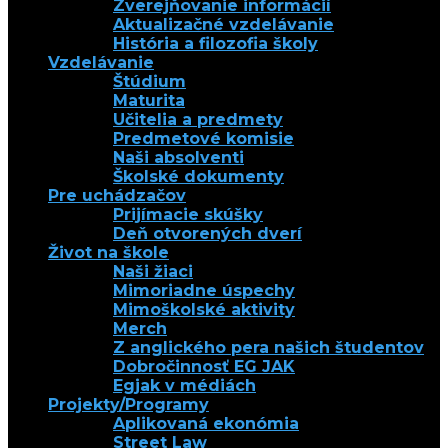
Zverejňovanie informácií
Aktualizačné vzdelávanie
História a filozofia školy
Vzdelávanie
Štúdium
Maturita
Učitelia a predmety
Predmetové komisie
Naši absolventi
Školské dokumenty
Pre uchádzačov
Prijímacie skúšky
Deň otvorených dverí
Život na škole
Naši žiaci
Mimoriadne úspechy
Mimoškolské aktivity
Merch
Z anglického pera našich študentov
Dobročinnosť EG JAK
Egjak v médiách
Projekty/Programy
Aplikovaná ekonómia
Street Law