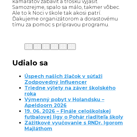
kamarátov zabaviť a trošku vyjašiť.
Samozrejme, spalo sa málo, takmer vôbec.
Ale to k Noci v škole tak akosi patrí.
Ďakujeme organizátorom a dorastovému
tímu za pomoc s prípravou programu.
Udialo sa
Úspech našich žiačok v súťaži
Zodpovedný influencer
Triedne výlety na záver školského
roka
Výmenný pobyt v Holandsku –
Apeldoorn 2026
19. 06. 2026 – Finále celoškolskej
futbalovej ligy o Pohár riaditeľa školy
Zážitkové vyučovanie s RNDr. Igorom
Majláthom