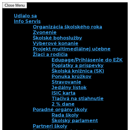
Close Menu
Udialo sa
Info Servis
Organizácia školského roka
Zvonenie
Školské bohoslužby
Výberové konanie
Projekt multimediálnej učebne
Žiaci a rodičia
Edupage/Prihlásenie do EŽK
Poplatky a príspevky
Školská knižnica (SK)
Ponuka krúžkov
Stravovanie
Jedálny lístok
ISIC karta
Tlačivá na stiahnutie
2 % dane
Poradné orgány školy
Rada školy
Školský parlament
Partneri školy