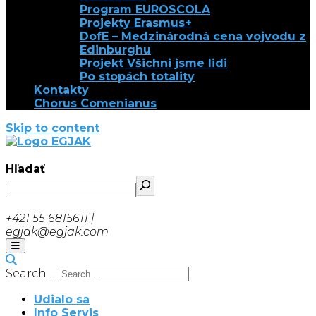
Program EUROSCOLA
Projekty Erasmus+
DofE – Medzinárodná cena vojvodu z
Edinburghu
Projekt Všichni jsme lidi
Po stopách totality
Kontakty
Chorus Comenianus
Skip to content
EGJAK
Hľadať
+421 55 6815611 |
egjak@egjak.com
Search ...
Udialo sa
Info Servis