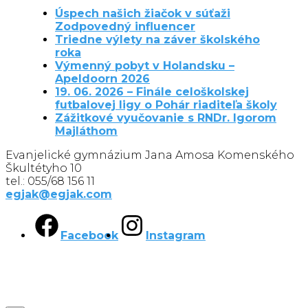
Úspech našich žiačok v súťaži
Zodpovedný influencer
Triedne výlety na záver školského
roka
Výmenný pobyt v Holandsku –
Apeldoorn 2026
19. 06. 2026 – Finále celoškolskej
futbalovej ligy o Pohár riaditeľa školy
Zážitkové vyučovanie s RNDr. Igorom
Majláthom
Evanjelické gymnázium Jana Amosa Komenského
Škultétyho 10
tel.: 055/68 156 11
egjak@egjak.com
Facebook
Instagram