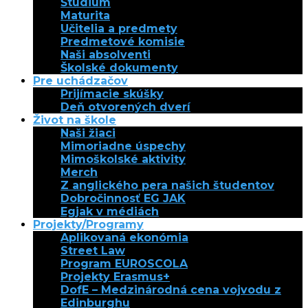
Štúdium
Maturita
Učitelia a predmety
Predmetové komisie
Naši absolventi
Školské dokumenty
Pre uchádzačov
Prijímacie skúšky
Deň otvorených dverí
Život na škole
Naši žiaci
Mimoriadne úspechy
Mimoškolské aktivity
Merch
Z anglického pera našich študentov
Dobročinnosť EG JAK
Egjak v médiách
Projekty/Programy
Aplikovaná ekonómia
Street Law
Program EUROSCOLA
Projekty Erasmus+
DofE – Medzinárodná cena vojvodu z
Edinburghu