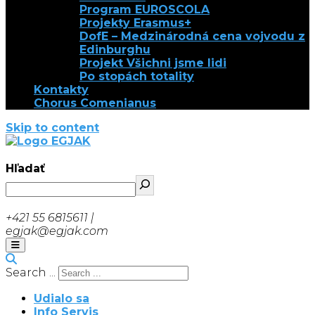
Program EUROSCOLA
Projekty Erasmus+
DofE – Medzinárodná cena vojvodu z
Edinburghu
Projekt Všichni jsme lidi
Po stopách totality
Kontakty
Chorus Comenianus
Skip to content
EGJAK
Hľadať
+421 55 6815611 |
egjak@egjak.com
Search ...
Udialo sa
Info Servis