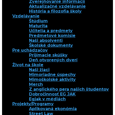
Zverejňovanie informácií
Aktualizačné vzdelávanie
História a filozofia školy
Vzdelávanie
Štúdium
Maturita
Učitelia a predmety
Predmetové komisie
Naši absolventi
Školské dokumenty
Pre uchádzačov
Prijímacie skúšky
Deň otvorených dverí
Život na škole
Naši žiaci
Mimoriadne úspechy
Mimoškolské aktivity
Merch
Z anglického pera našich študentov
Dobročinnosť EG JAK
Egjak v médiách
Projekty/Programy
Aplikovaná ekonómia
Street Law