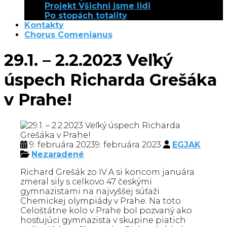
Projekt Všichni jsme lidi
Po stopách totality
Kontakty
Chorus Comenianus
29.1. – 2.2.2023 Veľký
úspech Richarda Grešáka
v Prahe!
9. februára 2023
9. februára 2023
EGJAK
Nezaradené
Richard Grešák zo IV.A si koncom januára
zmeral sily s celkovo 47 českými
gymnazistami na najvyššej súťaži
Chemickej olympiády v Prahe. Na toto
Celoštátne kolo v Prahe bol pozvaný ako
hosťujúci gymnazista v skupine piatich