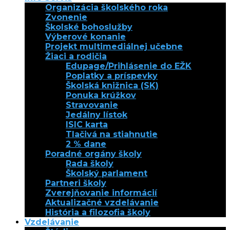
Organizácia školského roka
Zvonenie
Školské bohoslužby
Výberové konanie
Projekt multimediálnej učebne
Žiaci a rodičia
Edupage/Prihlásenie do EŽK
Poplatky a príspevky
Školská knižnica (SK)
Ponuka krúžkov
Stravovanie
Jedálny lístok
ISIC karta
Tlačivá na stiahnutie
2 % dane
Poradné orgány školy
Rada školy
Školský parlament
Partneri školy
Zverejňovanie informácií
Aktualizačné vzdelávanie
História a filozofia školy
Vzdelávanie