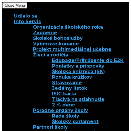
Close Menu
Udialo sa
Info Servis
Organizácia školského roka
Zvonenie
Školské bohoslužby
Výberové konanie
Projekt multimediálnej učebne
Žiaci a rodičia
Edupage/Prihlásenie do EŽK
Poplatky a príspevky
Školská knižnica (SK)
Ponuka krúžkov
Stravovanie
Jedálny lístok
ISIC karta
Tlačivá na stiahnutie
2 % dane
Poradné orgány školy
Rada školy
Školský parlament
Partneri školy