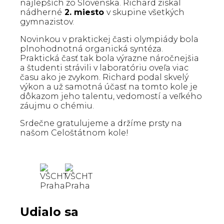
najlepších zo Slovenska. Richard získal
nádherné
2. miesto
v skupine všetkých
gymnazistov.
Novinkou v praktickej časti olympiády bola
plnohodnotná organická syntéza.
Praktická časť tak bola výrazne náročnejšia
a študenti strávili v laboratóriu oveľa viac
času ako je zvykom. Richard podal skvelý
výkon a už samotná účasť na tomto kole je
dôkazom jeho talentu, vedomostí a veľkého
záujmu o chémiu.
Srdečne gratulujeme a držíme prsty na
našom Celoštátnom kole!
Udialo sa