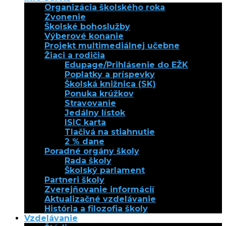
Organizácia školského roka
Zvonenie
Školské bohoslužby
Výberové konanie
Projekt multimediálnej učebne
Žiaci a rodičia
Edupage/Prihlásenie do EŽK
Poplatky a príspevky
Školská knižnica (SK)
Ponuka krúžkov
Stravovanie
Jedálny lístok
ISIC karta
Tlačivá na stiahnutie
2 % dane
Poradné orgány školy
Rada školy
Školský parlament
Partneri školy
Zverejňovanie informácií
Aktualizačné vzdelávanie
História a filozofia školy
Vzdelávanie