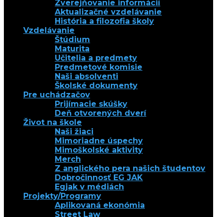
Zverejňovanie informácií
Aktualizačné vzdelávanie
História a filozofia školy
Vzdelávanie
Štúdium
Maturita
Učitelia a predmety
Predmetové komisie
Naši absolventi
Školské dokumenty
Pre uchádzačov
Prijímacie skúšky
Deň otvorených dverí
Život na škole
Naši žiaci
Mimoriadne úspechy
Mimoškolské aktivity
Merch
Z anglického pera našich študentov
Dobročinnosť EG JAK
Egjak v médiách
Projekty/Programy
Aplikovaná ekonómia
Street Law