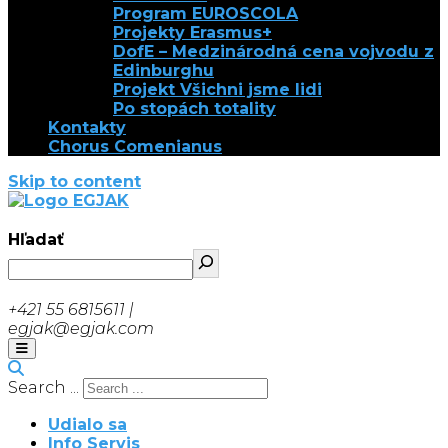
Program EUROSCOLA
Projekty Erasmus+
DofE – Medzinárodná cena vojvodu z
Edinburghu
Projekt Všichni jsme lidi
Po stopách totality
Kontakty
Chorus Comenianus
Skip to content
EGJAK
Hľadať
+421 55 6815611 |
egjak@egjak.com
Search ...
Udialo sa
Info Servis