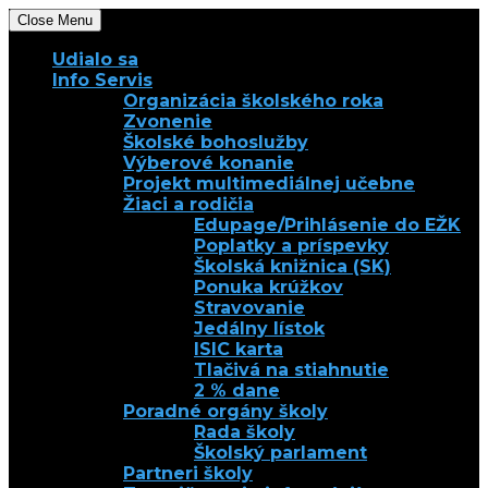
Close Menu
Udialo sa
Info Servis
Organizácia školského roka
Zvonenie
Školské bohoslužby
Výberové konanie
Projekt multimediálnej učebne
Žiaci a rodičia
Edupage/Prihlásenie do EŽK
Poplatky a príspevky
Školská knižnica (SK)
Ponuka krúžkov
Stravovanie
Jedálny lístok
ISIC karta
Tlačivá na stiahnutie
2 % dane
Poradné orgány školy
Rada školy
Školský parlament
Partneri školy