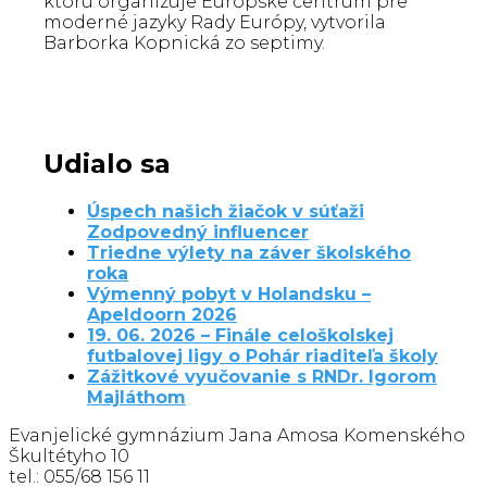
ktorú organizuje Európske centrum pre
moderné jazyky Rady Európy, vytvorila
Barborka Kopnická zo septimy.
Udialo sa
Úspech našich žiačok v súťaži
Zodpovedný influencer
Triedne výlety na záver školského
roka
Výmenný pobyt v Holandsku –
Apeldoorn 2026
19. 06. 2026 – Finále celoškolskej
futbalovej ligy o Pohár riaditeľa školy
Zážitkové vyučovanie s RNDr. Igorom
Majláthom
Evanjelické gymnázium Jana Amosa Komenského
Škultétyho 10
tel.: 055/68 156 11