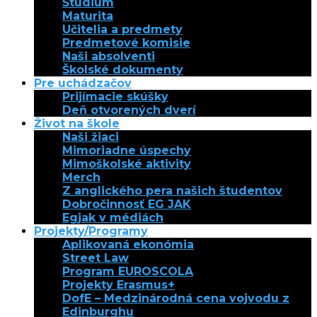
Štúdium
Maturita
Učitelia a predmety
Predmetové komisie
Naši absolventi
Školské dokumenty
Pre uchádzačov
Prijímacie skúšky
Deň otvorených dverí
Život na škole
Naši žiaci
Mimoriadne úspechy
Mimoškolské aktivity
Merch
Z anglického pera našich študentov
Dobročinnosť EG JAK
Egjak v médiách
Projekty/Programy
Aplikovaná ekonómia
Street Law
Program EUROSCOLA
Projekty Erasmus+
DofE – Medzinárodná cena vojvodu z
Edinburghu