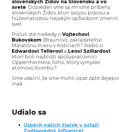
slovenských Židov na Slovensku a vo
svete
. Dozvedeli sme sa mnohé príbehy
slovenských Židov, ktorí svojou prácou a
húževnatosťou nejakým spôsobom zmenili
svet.
Počuli ste niekedy o
Vojtechovi
Bukovskom
(Braunovi), zakladateľovi
Maratónu mieru v Košiciach? Alebo o
Edwardovi Tellerovi
a
Leovi Szillardovi
,
ktorí boli najbližší spolupracovníci
Oppenheimera, toho, ktorý vymyslel
atómovú bombu?
Sme vďační, že sme mohli opäť zažiť dejepis
inak.
Udialo sa
Úspech našich žiačok v súťaži
Zodpovedný influencer