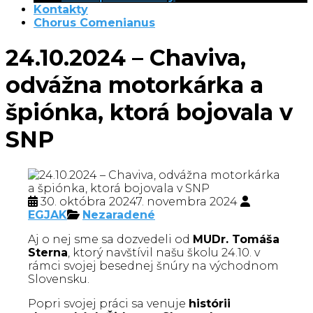
Kontakty
Chorus Comenianus
24.10.2024 – Chaviva,
odvážna motorkárka a
špiónka, ktorá bojovala v
SNP
30. októbra 2024
7. novembra 2024
EGJAK
Nezaradené
Aj o nej sme sa dozvedeli od
MUDr. Tomáša
Sterna
, ktorý navštívil našu školu 24.10. v
rámci svojej besednej šnúry na východnom
Slovensku.
Popri svojej práci sa venuje
histórii