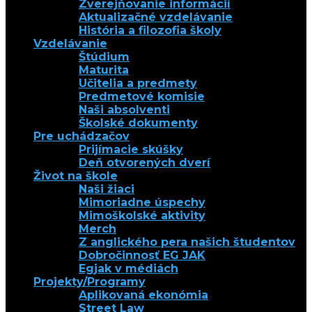
Zverejňovanie informácií
Aktualizačné vzdelávanie
História a filozofia školy
Vzdelávanie
Štúdium
Maturita
Učitelia a predmety
Predmetové komisie
Naši absolventi
Školské dokumenty
Pre uchádzačov
Prijímacie skúšky
Deň otvorených dverí
Život na škole
Naši žiaci
Mimoriadne úspechy
Mimoškolské aktivity
Merch
Z anglického pera našich študentov
Dobročinnosť EG JAK
Egjak v médiách
Projekty/Programy
Aplikovaná ekonómia
Street Law