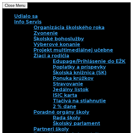
Close Menu
Udialo sa
Info Servis
Organizácia školského roka
Zvonenie
Školské bohoslužby
Výberové konanie
Projekt multimediálnej učebne
Žiaci a rodičia
Edupage/Prihlásenie do EŽK
Poplatky a príspevky
Školská knižnica (SK)
Ponuka krúžkov
Stravovanie
Jedálny lístok
ISIC karta
Tlačivá na stiahnutie
2 % dane
Poradné orgány školy
Rada školy
Školský parlament
Partneri školy