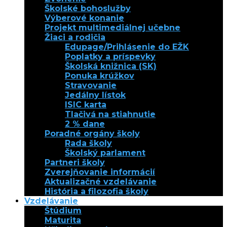
Školské bohoslužby
Výberové konanie
Projekt multimediálnej učebne
Žiaci a rodičia
Edupage/Prihlásenie do EŽK
Poplatky a príspevky
Školská knižnica (SK)
Ponuka krúžkov
Stravovanie
Jedálny lístok
ISIC karta
Tlačivá na stiahnutie
2 % dane
Poradné orgány školy
Rada školy
Školský parlament
Partneri školy
Zverejňovanie informácií
Aktualizačné vzdelávanie
História a filozofia školy
Vzdelávanie
Štúdium
Maturita