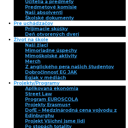
Učitelia a predmety
Predmetové komisie
Naši absolventi
Školské dokumenty
Pre uchádzačov
Prijímacie skúšky
Deň otvorených dverí
Život na škole
Naši žiaci
Mimoriadne úspechy
Mimoškolské aktivity
Merch
Z anglického pera našich študentov
Dobročinnosť EG JAK
Egjak v médiách
Projekty/Programy
Aplikovaná ekonómia
Street Law
Program EUROSCOLA
Projekty Erasmus+
DofE – Medzinárodná cena vojvodu z
Edinburghu
Projekt Všichni jsme lidi
Po stopách totality