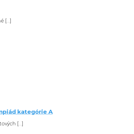
é […]
mpiád kategórie A
tových […]