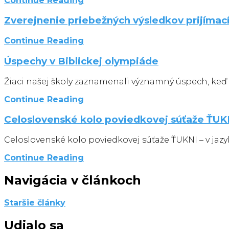
Continue Reading
Zverejnenie priebežných výsledkov prijímac
Continue Reading
Úspechy v Biblickej olympiáde
Žiaci našej školy zaznamenali významný úspech, keď p
Continue Reading
Celoslovenské kolo poviedkovej súťaže ŤUK
Celoslovenské kolo poviedkovej súťaže ŤUKNI – v 
Continue Reading
Navigácia v článkoch
Staršie články
Udialo sa