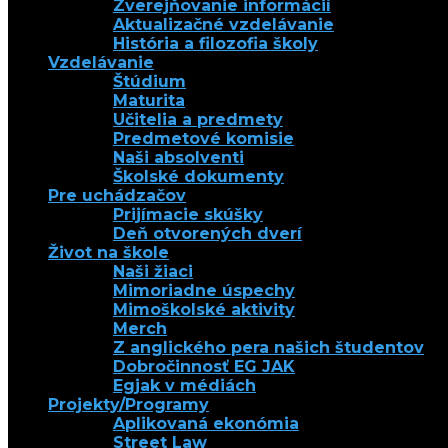
Zverejňovanie informácií
Aktualizačné vzdelávanie
História a filozofia školy
Vzdelávanie
Štúdium
Maturita
Učitelia a predmety
Predmetové komisie
Naši absolventi
Školské dokumenty
Pre uchádzačov
Prijímacie skúšky
Deň otvorených dverí
Život na škole
Naši žiaci
Mimoriadne úspechy
Mimoškolské aktivity
Merch
Z anglického pera našich študentov
Dobročinnosť EG JAK
Egjak v médiách
Projekty/Programy
Aplikovaná ekonómia
Street Law