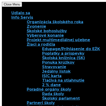
Close Menu
Udialo sa
Info Servis
Organizácia školského roka
Zvonenie
Školské bohoslužby
Výberové konanie
Projekt multimediálnej učebne
Žiaci a rodičia
Edupage/Prihlásenie do EŽK
Poplatky a príspevky
Školská knižnica (SK)
Ponuka krúžkov
Stravovanie
Jedálny lístok
ISIC karta
Tlačivá na stiahnutie
2 % dane
Poradné orgány školy
Rada školy
Školský parlament
Partneri školy