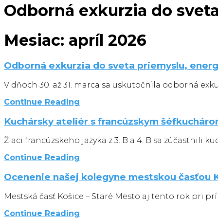
Odborná exkurzia do sveta
Mesiac:
apríl 2026
Odborná exkurzia do sveta priemyslu, energ
V dňoch 30. až 31. marca sa uskutočnila odborná exk
Continue Reading
Kuchársky ateliér s francúzskym šéfkuchár
Žiaci francúzskeho jazyka z 3. B a 4. B sa zúčastnili 
Continue Reading
Ocenenie našej kolegyne mestskou časťou K
Mestská časť Košice – Staré Mesto aj tento rok pri prí
Continue Reading