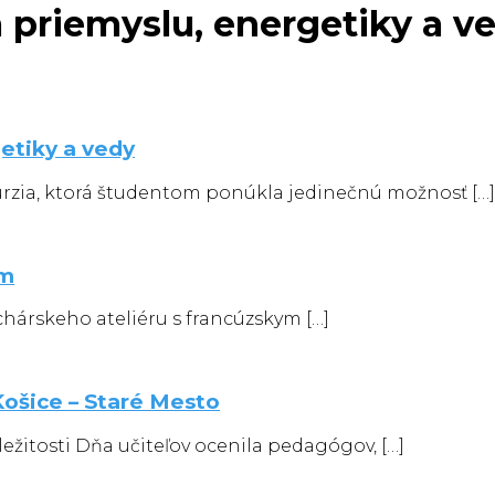
 priemyslu, energetiky a v
etiky a vedy
urzia, ktorá študentom ponúkla jedinečnú možnosť […]
om
kuchárskeho ateliéru s francúzskym […]
ošice – Staré Mesto
ležitosti Dňa učiteľov ocenila pedagógov, […]