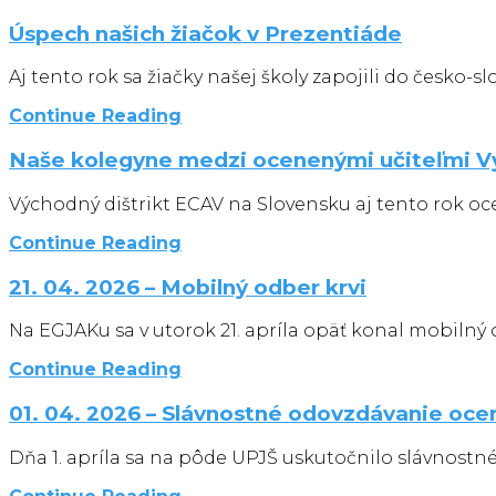
Úspech našich žiačok v Prezentiáde
Aj tento rok sa žiačky našej školy zapojili do česko-
Continue Reading
Naše kolegyne medzi ocenenými učiteľmi V
Východný dištrikt ECAV na Slovensku aj tento rok ocen
Continue Reading
21. 04. 2026 – Mobilný odber krvi
Na EGJAKu sa v utorok 21. apríla opäť konal mobilný o
Continue Reading
01. 04. 2026 – Slávnostné odovzdávanie oce
Dňa 1. apríla sa na pôde UPJŠ uskutočnilo slávnostn