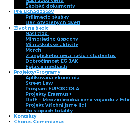
Naši absolventi
Školské dokumenty
Pre uchádzačov
Prijímacie skúšky
Deň otvorených dverí
Život na škole
Naši žiaci
Mimoriadne úspechy
Mimoškolské aktivity
Merch
Z anglického pera našich študentov
Dobročinnosť EG JAK
Egjak v médiách
Projekty/Programy
Aplikovaná ekonómia
Street Law
Program EUROSCOLA
Projekty Erasmus+
DofE – Medzinárodná cena vojvodu z Ed
Projekt Všichni jsme lidi
Po stopách totality
Kontakty
Chorus Comenianus