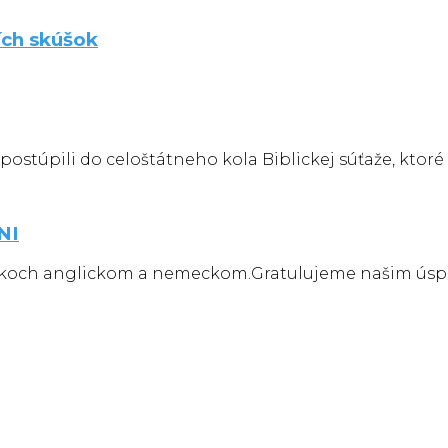
ích skúšok
ostúpili do celoštátneho kola Biblickej súťaže, ktoré 
NI
jazykoch anglickom a nemeckom.Gratulujeme našim ús