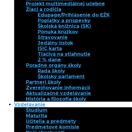
Projekt multimediálnej učebne
Žiaci a rodičia
Edupage/Prihlásenie do EŽK
Poplatky a príspevky
Školská knižnica (SK)
Ponuka krúžkov
Stravovanie
Jedálny lístok
ISIC karta
Tlačivá na stiahnutie
2 % dane
Poradné orgány školy
Rada školy
Školský parlament
Partneri školy
Zverejňovanie informácií
Aktualizačné vzdelávanie
História a filozofia školy
Vzdelávanie
Štúdium
Maturita
Učitelia a predmety
Predmetové komisie