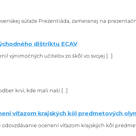
slovenskej súťaže Prezentiáda, zameranej na prezentačn
ýchodného dištriktu ECAV
il výnimočných učiteľov zo škôl vo svojej […]
dber krvi, kde mali naši […]
není víťazom krajských kôl predmetových oly
é odovzdávanie ocenení víťazom krajských kôl predme