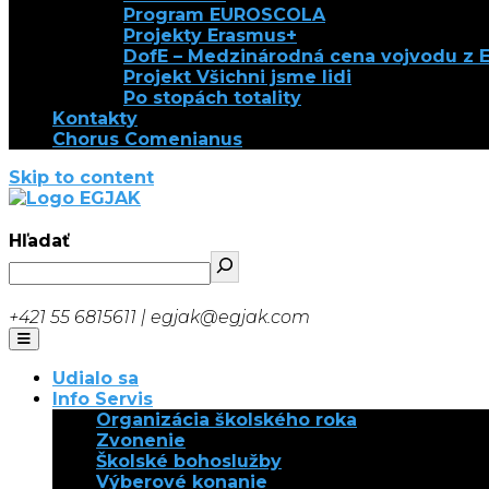
Program EUROSCOLA
Projekty Erasmus+
DofE – Medzinárodná cena vojvodu z 
Projekt Všichni jsme lidi
Po stopách totality
Kontakty
Chorus Comenianus
Skip to content
EGJAK
Hľadať
+421 55 6815611 | egjak@egjak.com
Udialo sa
Info Servis
Organizácia školského roka
Zvonenie
Školské bohoslužby
Výberové konanie