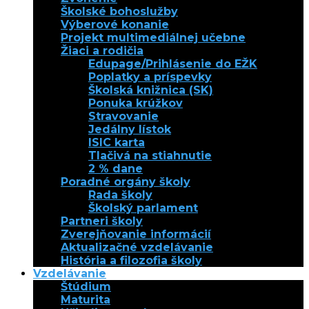
Školské bohoslužby
Výberové konanie
Projekt multimediálnej učebne
Žiaci a rodičia
Edupage/Prihlásenie do EŽK
Poplatky a príspevky
Školská knižnica (SK)
Ponuka krúžkov
Stravovanie
Jedálny lístok
ISIC karta
Tlačivá na stiahnutie
2 % dane
Poradné orgány školy
Rada školy
Školský parlament
Partneri školy
Zverejňovanie informácií
Aktualizačné vzdelávanie
História a filozofia školy
Vzdelávanie
Štúdium
Maturita