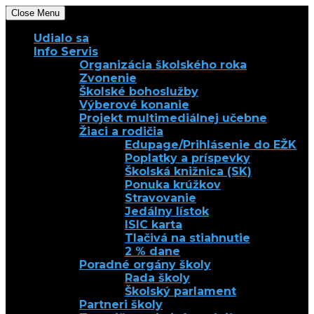
Close Menu
Udialo sa
Info Servis
Organizácia školského roka
Zvonenie
Školské bohoslužby
Výberové konanie
Projekt multimediálnej učebne
Žiaci a rodičia
Edupage/Prihlásenie do EŽK
Poplatky a príspevky
Školská knižnica (SK)
Ponuka krúžkov
Stravovanie
Jedálny lístok
ISIC karta
Tlačivá na stiahnutie
2 % dane
Poradné orgány školy
Rada školy
Školský parlament
Partneri školy