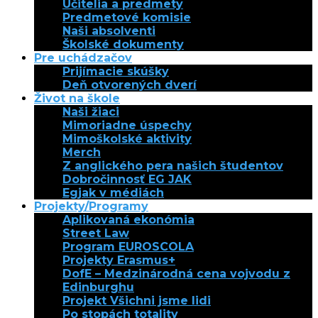
Učitelia a predmety
Predmetové komisie
Naši absolventi
Školské dokumenty
Pre uchádzačov
Prijímacie skúšky
Deň otvorených dverí
Život na škole
Naši žiaci
Mimoriadne úspechy
Mimoškolské aktivity
Merch
Z anglického pera našich študentov
Dobročinnosť EG JAK
Egjak v médiách
Projekty/Programy
Aplikovaná ekonómia
Street Law
Program EUROSCOLA
Projekty Erasmus+
DofE – Medzinárodná cena vojvodu z
Edinburghu
Projekt Všichni jsme lidi
Po stopách totality