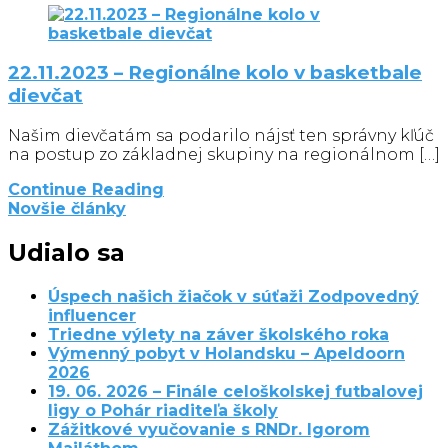
22.11.2023 – Regionálne kolo v basketbale
dievčat
Našim dievčatám sa podarilo nájsť ten správny kľúč
na postup zo základnej skupiny na regionálnom […]
Continue Reading
Navigácia
Novšie články
v
Udialo sa
článkoch
Úspech našich žiačok v súťaži Zodpovedný
influencer
Triedne výlety na záver školského roka
Výmenný pobyt v Holandsku – Apeldoorn
2026
19. 06. 2026 – Finále celoškolskej futbalovej
ligy o Pohár riaditeľa školy
Zážitkové vyučovanie s RNDr. Igorom