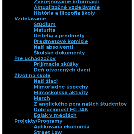
Zverejňovanie informácií
Aktualizačné vzdelávanie
História a filozofia školy
Vzdelávanie
Štúdium
Maturita
Učitelia a predmety
Predmetové komisie
Naši absolventi
Školské dokumenty
Pre uchádzačov
Prijímacie skúšky
Deň otvorených dverí
Život na škole
Naši žiaci
Mimoriadne úspechy
Mimoškolské aktivity
Merch
Z anglického pera našich študentov
Dobročinnosť EG JAK
Egjak v médiách
Projekty/Programy
Aplikovaná ekonómia
Street Law