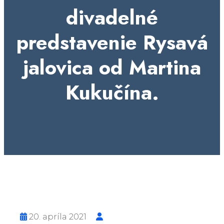
divadelné
predstavenie Rysavá
jalovica od Martina
Kukučína.
20. apríla 2021