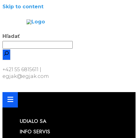
Skip to content
CLOSE
NU
Hľadať
+421 55 6815611 |
egjak@egjak.com
UDIALO SA
INFO SERVIS