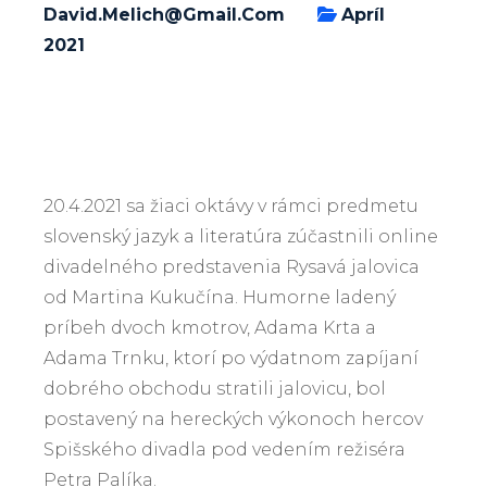
David.melich@gmail.com
Apríl
2021
20.4.2021 sa žiaci oktávy v rámci predmetu
slovenský jazyk a literatúra zúčastnili online
divadelného predstavenia Rysavá jalovica
od Martina Kukučína. Humorne ladený
príbeh dvoch kmotrov, Adama Krta a
Adama Trnku, ktorí po výdatnom zapíjaní
dobrého obchodu stratili jalovicu, bol
postavený na hereckých výkonoch hercov
Spišského divadla pod vedením režiséra
Petra Palíka.