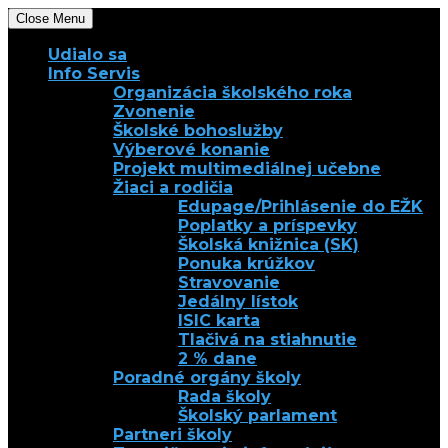
Close Menu
Udialo sa
Info Servis
Organizácia školského roka
Zvonenie
Školské bohoslužby
Výberové konanie
Projekt multimediálnej učebne
Žiaci a rodičia
Edupage/Prihlásenie do EŽK
Poplatky a príspevky
Školská knižnica (SK)
Ponuka krúžkov
Stravovanie
Jedálny lístok
ISIC karta
Tlačivá na stiahnutie
2 % dane
Poradné orgány školy
Rada školy
Školský parlament
Partneri školy