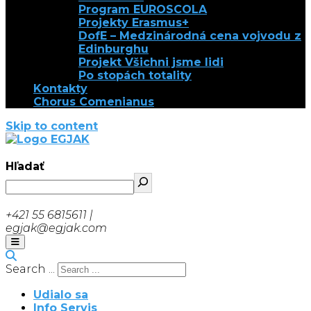
Program EUROSCOLA
Projekty Erasmus+
DofE – Medzinárodná cena vojvodu z
Edinburghu
Projekt Všichni jsme lidi
Po stopách totality
Kontakty
Chorus Comenianus
Skip to content
EGJAK
Hľadať
+421 55 6815611 |
egjak@egjak.com
Search ...
Udialo sa
Info Servis