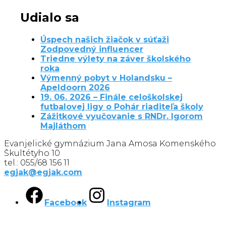
Udialo sa
Úspech našich žiačok v súťaži
Zodpovedný influencer
Triedne výlety na záver školského
roka
Výmenný pobyt v Holandsku –
Apeldoorn 2026
19. 06. 2026 – Finále celoškolskej
futbalovej ligy o Pohár riaditeľa školy
Zážitkové vyučovanie s RNDr. Igorom
Majláthom
Evanjelické gymnázium Jana Amosa Komenského
Škultétyho 10
tel.: 055/68 156 11
egjak@egjak.com
Facebook
Instagram