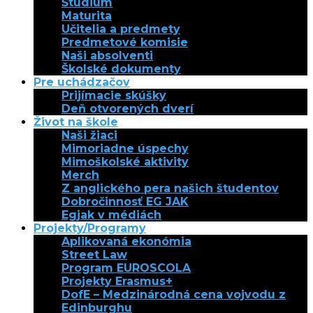
Štúdium
Maturita
Učitelia a predmety
Predmetové komisie
Naši absolventi
Školské dokumenty
Pre uchádzačov
Prijímacie skúšky
Deň otvorených dverí
Život na škole
Naši žiaci
Mimoriadne úspechy
Mimoškolské aktivity
Merch
Z anglického pera našich študentov
Dobročinnosť EG JAK
Egjak v médiách
Projekty/Programy
Aplikovaná ekonómia
Street Law
Program EUROSCOLA
Projekty Erasmus+
DofE – Medzinárodná cena vojvodu z
Edinburghu