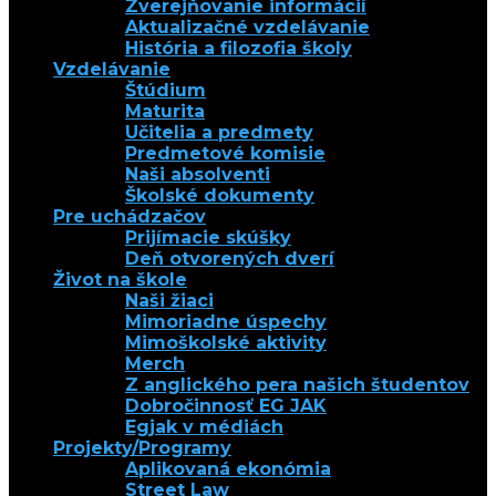
Zverejňovanie informácií
Aktualizačné vzdelávanie
História a filozofia školy
Vzdelávanie
Štúdium
Maturita
Učitelia a predmety
Predmetové komisie
Naši absolventi
Školské dokumenty
Pre uchádzačov
Prijímacie skúšky
Deň otvorených dverí
Život na škole
Naši žiaci
Mimoriadne úspechy
Mimoškolské aktivity
Merch
Z anglického pera našich študentov
Dobročinnosť EG JAK
Egjak v médiách
Projekty/Programy
Aplikovaná ekonómia
Street Law