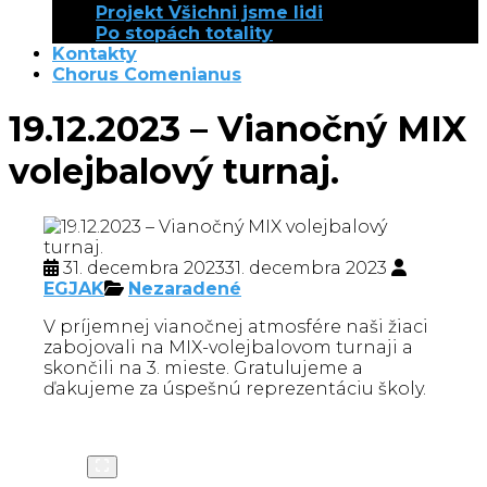
Projekt Všichni jsme lidi
Po stopách totality
Kontakty
Chorus Comenianus
19.12.2023 – Vianočný MIX
volejbalový turnaj.
31. decembra 2023
31. decembra 2023
EGJAK
Nezaradené
V príjemnej vianočnej atmosfére naši žiaci
zabojovali na MIX-volejbalovom turnaji a
skončili na 3. mieste. Gratulujeme a
ďakujeme za úspešnú reprezentáciu školy.