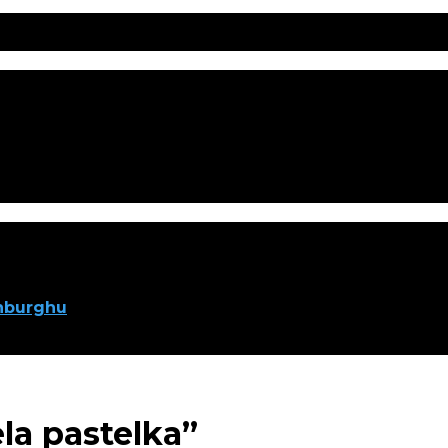
inburghu
la pastelka”