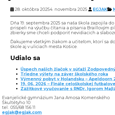
28. októbra 2025
4. novembra 2025
EGJAK
Dňa 19. septembra 2025 sa naša škola zapojila d
prispeli na výučbu čítania a písania Braillovým
zbierky sme chceli podporiť nevidiacich a slaboz
Ďakujeme všetkým žiakom a učiteľom, ktorí sa do 
škole aj v uliciach mesta Košice.
Udialo sa
Úspech našich žiačok v súťaži Zodpovedný
Triedne výlety na záver školského roka
Výmenný pobyt v Holandsku – Apeldoorn 
19. 06. 2026 – Finále celoškolskej futbalove
Zážitkové vyučovanie s RNDr. Igorom Maj
Evanjelické gymnázium Jana Amosa Komenského
Škultétyho 10
tel.: 055/68 156 11
egjak@egjak.com