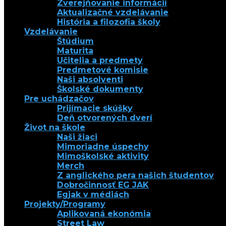
Zverejňovanie informácií
Aktualizačné vzdelávanie
História a filozofia školy
Vzdelávanie
Štúdium
Maturita
Učitelia a predmety
Predmetové komisie
Naši absolventi
Školské dokumenty
Pre uchádzačov
Prijímacie skúšky
Deň otvorených dverí
Život na škole
Naši žiaci
Mimoriadne úspechy
Mimoškolské aktivity
Merch
Z anglického pera našich študentov
Dobročinnosť EG JAK
Egjak v médiách
Projekty/Programy
Aplikovaná ekonómia
Street Law