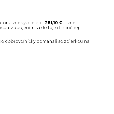
torú sme vyzbierali –
281,10 €
– sme
icou. Zapojením sa do tejto finančnej
é ako dobrovoľníčky pomáhali so zbierkou na