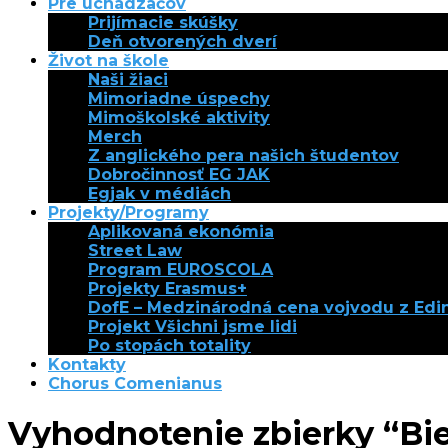
Pre uchádzačov
Prijímacie skúšky
Deň otvorených dverí
Život na škole
Naši žiaci
Mimoriadne úspechy
Mimoškolské aktivity
Merch
Z anglického pera našich študentov
Dobročinnosť EG JAK
Egjak v médiách
Projekty/Programy
Aplikovaná ekonómia
Street Law
Program EUROSCOLA
Projekty Erasmus+
DofE – Medzinárodná cena vojvodu z Ed
Projekt Všichni jsme lidi
Po stopách totality
Kontakty
Chorus Comenianus
Vyhodnotenie zbierky “Bie