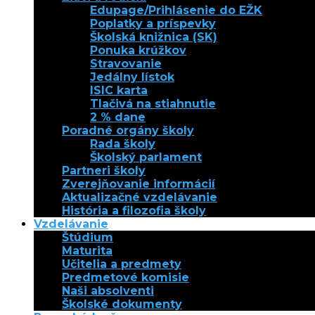
Edupage/Prihlásenie do EŽK
Poplatky a príspevky
Školská knižnica (SK)
Ponuka krúžkov
Stravovanie
Jedálny lístok
ISIC karta
Tlačivá na stiahnutie
2 % dane
Poradné orgány školy
Rada školy
Školský parlament
Partneri školy
Zverejňovanie informácií
Aktualizačné vzdelávanie
História a filozofia školy
Vzdelávanie
Štúdium
Maturita
Učitelia a predmety
Predmetové komisie
Naši absolventi
Školské dokumenty