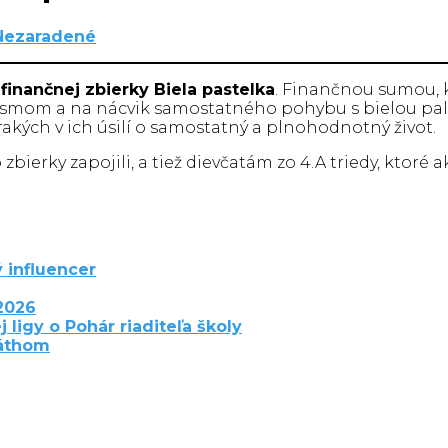
Nezaradené
o
finančnej zbierky Biela pastelka
. Finančnou sumou, k
 písmom a na nácvik samostatného pohybu s bielou pal
rakých v ich úsilí o samostatný a plnohodnotný život.
zbierky zapojili, a tiež dievčatám zo 4.A triedy, ktor
 influencer
2026
j ligy o Pohár riaditeľa školy
láthom