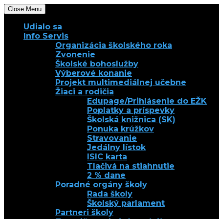
Close Menu
Udialo sa
Info Servis
Organizácia školského roka
Zvonenie
Školské bohoslužby
Výberové konanie
Projekt multimediálnej učebne
Žiaci a rodičia
Edupage/Prihlásenie do EŽK
Poplatky a príspevky
Školská knižnica (SK)
Ponuka krúžkov
Stravovanie
Jedálny lístok
ISIC karta
Tlačivá na stiahnutie
2 % dane
Poradné orgány školy
Rada školy
Školský parlament
Partneri školy