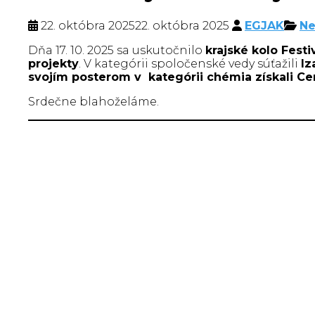
22. októbra 2025
22. októbra 2025
EGJAK
Ne
Dňa 17. 10. 2025 sa uskutočnilo
krajské kolo Fest
projekty
. V kategórii spoločenské vedy súťažili
Iz
svojím posterom v kategórii chémia získali C
Srdečne blahoželáme.