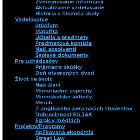
Zverejňovanie informácií
Aktualizačné vzdelávanie
História a filozofia školy
Vzdelávanie
Štúdium
Maturita
Učitelia a predmety
Predmetové komisie
Naši absolventi
Školské dokumenty
Pre uchádzačov
Prijímacie skúšky
Deň otvorených dverí
Život na škole
Naši žiaci
Mimoriadne úspechy
Mimoškolské aktivity
Merch
Z anglického pera našich študentov
Dobročinnosť EG JAK
Egjak v médiách
Projekty/Programy
Aplikovaná ekonómia
Street Law