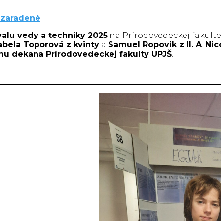
zaradené
ivalu vedy a techniky 2025
na Prírodovedeckej fakulte
abela Toporová z kvinty
a
Samuel Ropovik z II. A
.
Nic
enu dekana Prírodovedeckej fakulty UPJŠ
.