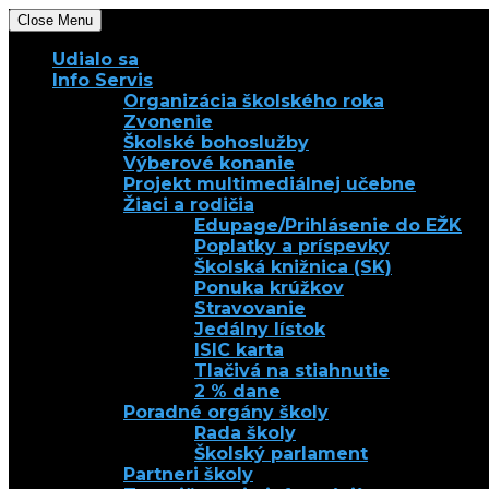
Close Menu
Udialo sa
Info Servis
Organizácia školského roka
Zvonenie
Školské bohoslužby
Výberové konanie
Projekt multimediálnej učebne
Žiaci a rodičia
Edupage/Prihlásenie do EŽK
Poplatky a príspevky
Školská knižnica (SK)
Ponuka krúžkov
Stravovanie
Jedálny lístok
ISIC karta
Tlačivá na stiahnutie
2 % dane
Poradné orgány školy
Rada školy
Školský parlament
Partneri školy