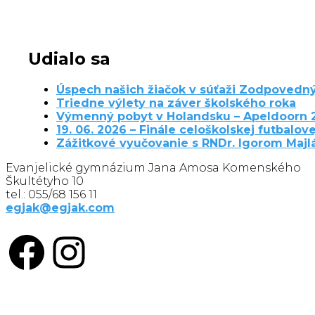
Udialo sa
Úspech našich žiačok v súťaži Zodpovedný
Triedne výlety na záver školského roka
Výmenný pobyt v Holandsku – Apeldoorn 
19. 06. 2026 – Finále celoškolskej futbalove
Zážitkové vyučovanie s RNDr. Igorom Maj
Evanjelické gymnázium Jana Amosa Komenského
Škultétyho 10
tel.: 055/68 156 11
egjak@egjak.com
Facebook
Instagram