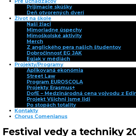
Pre uchádzačov
Prijímacie skúšky
Deň otvorených dverí
Život na škole
Naši žiaci
Mimoriadne úspechy
Mimoškolské aktivity
Merch
Z anglického pera našich študentov
Dobročinnosť EG JAK
Egjak v médiách
Projekty/Programy
Aplikovaná ekonómia
Street Law
Program EUROSCOLA
Projekty Erasmus+
DofE – Medzinárodná cena vojvodu z Ed
Projekt Všichni jsme lidi
Po stopách totality
Kontakty
Chorus Comenianus
Festival vedy a techniky 2