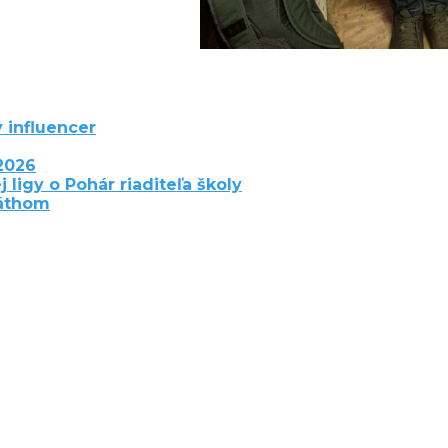
 influencer
2026
j ligy o Pohár riaditeľa školy
láthom