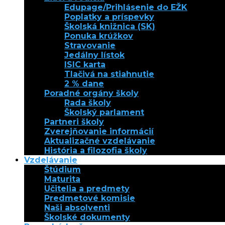
Edupage/Prihlásenie do EŽK
Poplatky a príspevky
Školská knižnica (SK)
Ponuka krúžkov
Stravovanie
Jedálny lístok
ISIC karta
Tlačivá na stiahnutie
2 % dane
Poradné orgány školy
Rada školy
Školský parlament
Partneri školy
Zverejňovanie informácií
Aktualizačné vzdelávanie
História a filozofia školy
Vzdelávanie
Štúdium
Maturita
Učitelia a predmety
Predmetové komisie
Naši absolventi
Školské dokumenty