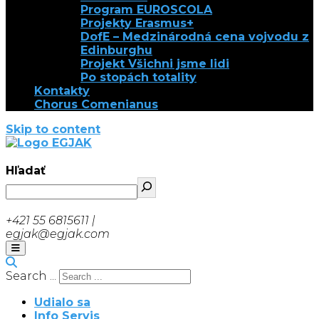
Program EUROSCOLA
Projekty Erasmus+
DofE – Medzinárodná cena vojvodu z
Edinburghu
Projekt Všichni jsme lidi
Po stopách totality
Kontakty
Chorus Comenianus
Skip to content
EGJAK
Hľadať
+421 55 6815611 |
egjak@egjak.com
Search ...
Udialo sa
Info Servis