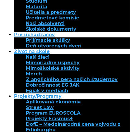
Štúdium
Maturita
Učitelia a predmety
Predmetové komisie
Naši absolventi
Školské dokumenty
Pre uchádzačov
Prijímacie skúšky
Deň otvorených dverí
Život na škole
Naši žiaci
Mimoriadne úspechy
Mimoškolské aktivity
Merch
Z anglického pera našich študentov
Dobročinnosť EG JAK
Egjak v médiách
Projekty/Programy
Aplikovaná ekonómia
Street Law
Program EUROSCOLA
Projekty Erasmus+
DofE – Medzinárodná cena vojvodu z
Edinburghu