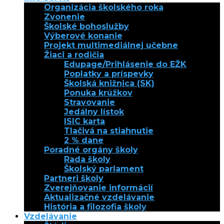
Organizácia školského roka
Zvonenie
Školské bohoslužby
Výberové konanie
Projekt multimediálnej učebne
Žiaci a rodičia
Edupage/Prihlásenie do EŽK
Poplatky a príspevky
Školská knižnica (SK)
Ponuka krúžkov
Stravovanie
Jedálny lístok
ISIC karta
Tlačivá na stiahnutie
2 % dane
Poradné orgány školy
Rada školy
Školský parlament
Partneri školy
Zverejňovanie informácií
Aktualizačné vzdelávanie
História a filozofia školy
Vzdelávanie