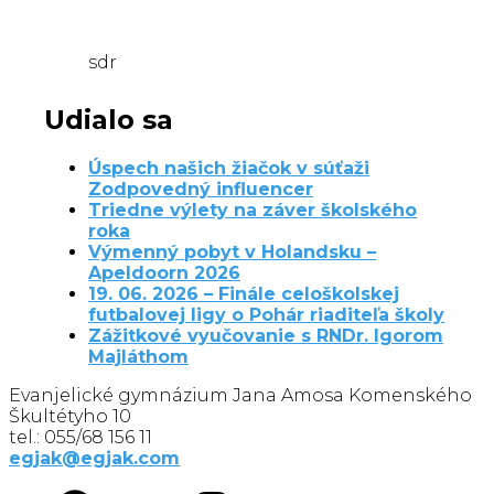
sdr
Udialo sa
Úspech našich žiačok v súťaži
Zodpovedný influencer
Triedne výlety na záver školského
roka
Výmenný pobyt v Holandsku –
Apeldoorn 2026
19. 06. 2026 – Finále celoškolskej
futbalovej ligy o Pohár riaditeľa školy
Zážitkové vyučovanie s RNDr. Igorom
Majláthom
Evanjelické gymnázium Jana Amosa Komenského
Škultétyho 10
tel.: 055/68 156 11
egjak@egjak.com