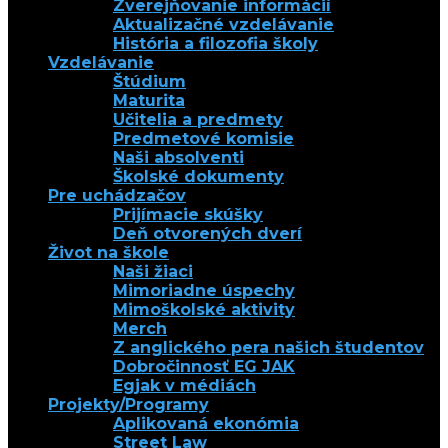
Zverejňovanie informácií
Aktualizačné vzdelávanie
História a filozofia školy
Vzdelávanie
Štúdium
Maturita
Učitelia a predmety
Predmetové komisie
Naši absolventi
Školské dokumenty
Pre uchádzačov
Prijímacie skúšky
Deň otvorených dverí
Život na škole
Naši žiaci
Mimoriadne úspechy
Mimoškolské aktivity
Merch
Z anglického pera našich študentov
Dobročinnosť EG JAK
Egjak v médiách
Projekty/Programy
Aplikovaná ekonómia
Street Law