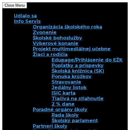
Close Menu
Udialo sa
Info Servis
Organizácia školského roka
Zvonenie
Školské bohoslužby
Výberové konanie
Projekt multimediálnej učebne
Žiaci a rodičia
Edupage/Prihlásenie do EŽK
Poplatky a príspevky
Školská knižnica (SK)
Ponuka krúžkov
Stravovanie
Jedálny lístok
ISIC karta
Tlačivá na stiahnutie
2 % dane
Poradné orgány školy
Rada školy
Školský parlament
Partneri školy