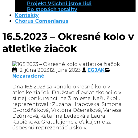
Projekt Všichni jsme lidi
Po stopách totality
Kontakty
Chorus Comenianus
16.5.2023 – Okresné kolo v
atletike žiačok
12. júna 2023
12. júna 2023
EGJAK
Nezaradené
Dňa 16.5.2023 sa konalo okresné kolo v
atletike žiačok. Družstvo dievčat skončilo v
silnej konkurencii na 3. mieste. Našu školu
reprezentovali: Zuzana Hrabovská, Simona
Dvorožňáková, Viktória Očenášová, Vanesa
Dzúriková, Katarína Ledecká a Laura
Kubičková. Gratulujeme a ďakujeme za
úspešnú reprezentáciu školy.