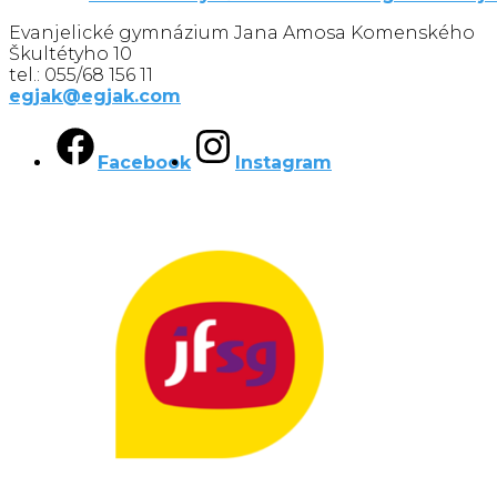
Evanjelické gymnázium Jana Amosa Komenského
Škultétyho 10
tel.: 055/68 156 11
egjak@egjak.com
Facebook
Instagram