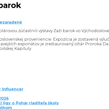
 barok
ezaradené
 Kolárovou zúčastnili výstavy Zaži barok vo Východosl
slovenskej proveniencie. Expozícia je zostavená výluč
ejších exponátov je zreštaurovaný oltár Proroka Dani
išskej Kapituly.
 influencer
2026
j ligy o Pohár riaditeľa školy
láthom