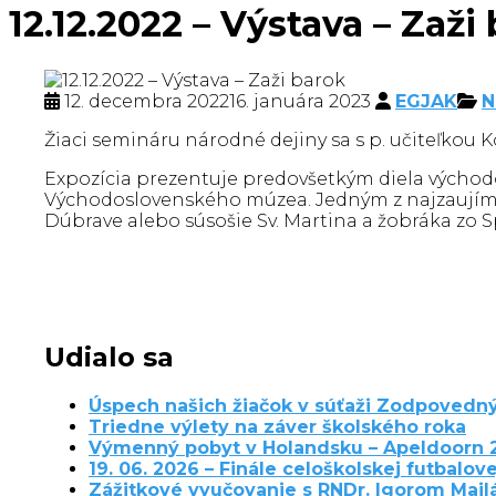
12.12.2022 – Výstava – Zaži
12. decembra 2022
16. januára 2023
EGJAK
N
Žiaci semináru národné dejiny sa s p. učiteľkou
Expozícia prezentuje predovšetkým diela východo
Východoslovenského múzea. Jedným z najzaujímav
Dúbrave alebo súsošie Sv. Martina a žobráka zo Sp
Udialo sa
Úspech našich žiačok v súťaži Zodpovedný
Triedne výlety na záver školského roka
Výmenný pobyt v Holandsku – Apeldoorn 
19. 06. 2026 – Finále celoškolskej futbalove
Zážitkové vyučovanie s RNDr. Igorom Maj