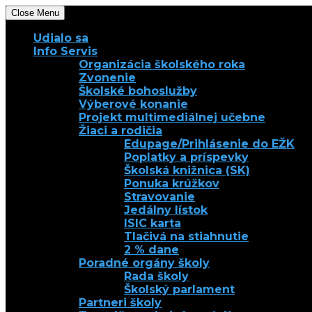
Close Menu
Udialo sa
Info Servis
Organizácia školského roka
Zvonenie
Školské bohoslužby
Výberové konanie
Projekt multimediálnej učebne
Žiaci a rodičia
Edupage/Prihlásenie do EŽK
Poplatky a príspevky
Školská knižnica (SK)
Ponuka krúžkov
Stravovanie
Jedálny lístok
ISIC karta
Tlačivá na stiahnutie
2 % dane
Poradné orgány školy
Rada školy
Školský parlament
Partneri školy