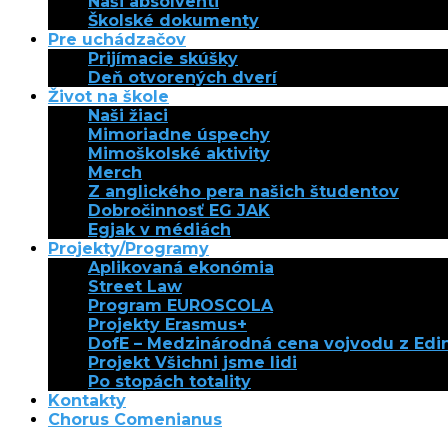
Naši absolventi
Školské dokumenty
Pre uchádzačov
Prijímacie skúšky
Deň otvorených dverí
Život na škole
Naši žiaci
Mimoriadne úspechy
Mimoškolské aktivity
Merch
Z anglického pera našich študentov
Dobročinnosť EG JAK
Egjak v médiách
Projekty/Programy
Aplikovaná ekonómia
Street Law
Program EUROSCOLA
Projekty Erasmus+
DofE – Medzinárodná cena vojvodu z Ed
Projekt Všichni jsme lidi
Po stopách totality
Kontakty
Chorus Comenianus