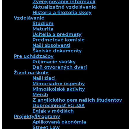
Zverejňovanie informácií
Aktualizačné vzdelávanie
História a filozofia školy
Vzdelávanie
Štúdium
Maturita
Učitelia a predmety
Predmetové komisie
Naši absolventi
Školské dokumenty
Pre uchádzačov
Prijímacie skúšky
Deň otvorených dverí
Život na škole
Naši žiaci
Mimoriadne úspechy
Mimoškolské aktivity
Merch
Z anglického pera našich študentov
Dobročinnosť EG JAK
Egjak v médiách
Projekty/Programy
Aplikovaná ekonómia
Street Law