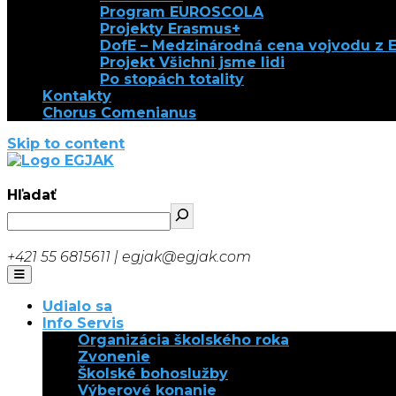
Program EUROSCOLA
Projekty Erasmus+
DofE – Medzinárodná cena vojvodu z 
Projekt Všichni jsme lidi
Po stopách totality
Kontakty
Chorus Comenianus
Skip to content
EGJAK
Hľadať
+421 55 6815611 | egjak@egjak.com
Udialo sa
Info Servis
Organizácia školského roka
Zvonenie
Školské bohoslužby
Výberové konanie