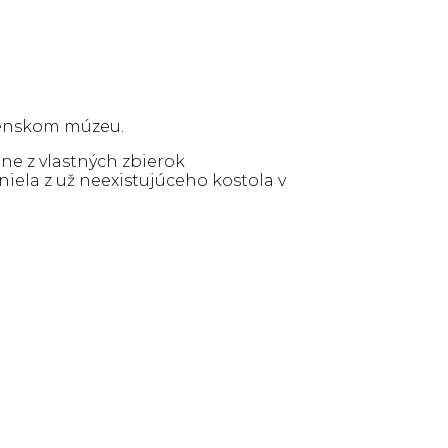
ovenskom múzeu.
ne z vlastných zbierok
ela z už neexistujúceho kostola v