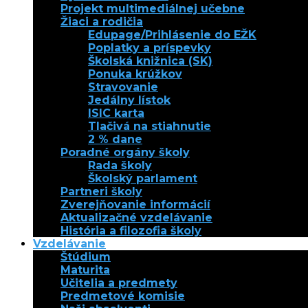
Projekt multimediálnej učebne
Žiaci a rodičia
Edupage/Prihlásenie do EŽK
Poplatky a príspevky
Školská knižnica (SK)
Ponuka krúžkov
Stravovanie
Jedálny lístok
ISIC karta
Tlačivá na stiahnutie
2 % dane
Poradné orgány školy
Rada školy
Školský parlament
Partneri školy
Zverejňovanie informácií
Aktualizačné vzdelávanie
História a filozofia školy
Vzdelávanie
Štúdium
Maturita
Učitelia a predmety
Predmetové komisie