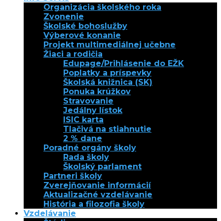
Organizácia školského roka
Zvonenie
Školské bohoslužby
Výberové konanie
Projekt multimediálnej učebne
Žiaci a rodičia
Edupage/Prihlásenie do EŽK
Poplatky a príspevky
Školská knižnica (SK)
Ponuka krúžkov
Stravovanie
Jedálny lístok
ISIC karta
Tlačivá na stiahnutie
2 % dane
Poradné orgány školy
Rada školy
Školský parlament
Partneri školy
Zverejňovanie informácií
Aktualizačné vzdelávanie
História a filozofia školy
Vzdelávanie