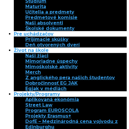
Štúdium
Maturita
Učitelia a predmety
Predmetové komisie
Naši absolventi
Školské dokumenty
Pre uchádzačov
Prijímacie skúšky
Deň otvorených dverí
Život na škole
Naši žiaci
Mimoriadne úspechy
Mimoškolské aktivity
Merch
Z anglického pera našich študentov
Dobročinnosť EG JAK
Egjak v médiách
Projekty/Programy
Aplikovaná ekonómia
Street Law
Program EUROSCOLA
Projekty Erasmus+
DofE – Medzinárodná cena vojvodu z
Edinburghu