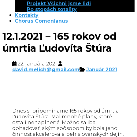
Projekt Všichni jsme lidi
Po stopách totality
Kontakty
Chorus Comenianus
12.1.2021 – 165 rokov od
úmrtia Ľudovíta Štúra
22. januára 2021
david.melich@gmail.com
Január 2021
Dnes si pripomíname 165 rokov od úmrtia
Ľudovíta Štúra. Mal mnohé plány, ktoré
ostali nenaplnené. Možno sa iba
dohadovať, akým spôsobom by bola jeho
činnosť akcelerovala beh slovenských dejín.