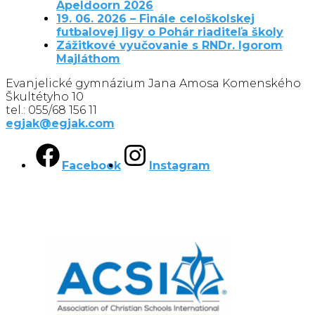
Apeldoorn 2026
19. 06. 2026 – Finále celoškolskej
futbalovej ligy o Pohár riaditeľa školy
Zážitkové vyučovanie s RNDr. Igorom
Majláthom
Evanjelické gymnázium Jana Amosa Komenského
Škultétyho 10
tel.: 055/68 156 11
egjak@egjak.com
Facebook
Instagram