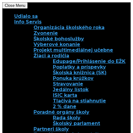
Close Menu
Udialo sa
Info Servis
Organizácia školského roka
Zvonenie
Školské bohoslužby
Výberové konanie
Projekt multimediálnej učebne
Žiaci a rodičia
Edupage/Prihlásenie do EŽK
Poplatky a príspevky
Školská knižnica (SK)
Ponuka krúžkov
Stravovanie
Jedálny lístok
ISIC karta
Tlačivá na stiahnutie
2 % dane
Poradné orgány školy
Rada školy
Školský parlament
Partneri školy