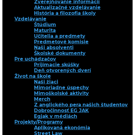
Zverejňovanie informácií
Aktualizačné vzdelávanie
História a filozofia školy
Vzdelávanie
Štúdium
Maturita
Učitelia a predmety
Predmetové komisie
Naši absolventi
Školské dokumenty
Pre uchádzačov
Prijímacie skúšky
Deň otvorených dverí
Život na škole
Naši žiaci
Mimoriadne úspechy
Mimoškolské aktivity
Merch
Z anglického pera našich študentov
Dobročinnosť EG JAK
Egjak v médiách
Projekty/Programy
Aplikovaná ekonómia
Street Law