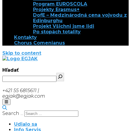
Program EUROSCOLA
Projekty Erasmus+
DofE – Medzinárodná cena vojvodu z
Edinburghu
Projekt Všichni jsme lidi
Po stopách totality
Kontakty
Chorus Comenianus
Skip to content
EGJAK
Hľadať
+421 55 6815611 |
egjak@egjak.com
Search ...
Udialo sa
Info Servis