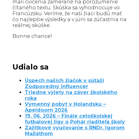
mali cvičenia zamerané na porozumenie
čítaného textu. Skúška sa vyhodnocuje vo
Francúzsku. Veríme, že naši žiaci budú mať
čo najlepšie výsledky a v júni sa zúčastnia na
reálnej skúške.
Bonne chance!
Udialo sa
Úspech našich žiačok v súťaži
Zodpovedný influencer
Triedne výlety na záver školského
roka
Výmenný pobyt v Holandsku –
Apeldoorn 2026
19. 06. 2026 – Finále celoškolskej
futbalovej ligy o Pohár riaditeľa školy
Zážitkové vyučovanie s RNDr. Igorom
Majláthom