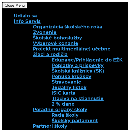
Close Menu
Udialo sa
Info Servis
Organizácia školského roka
Zvonenie
Školské bohoslužby
Výberové konanie
Projekt multimediálnej učebne
Žiaci a rodičia
Edupage/Prihlásenie do EŽK
Poplatky a príspevky
Školská knižnica (SK)
Ponuka krúžkov
Stravovanie
Jedálny lístok
ISIC karta
Tlačivá na stiahnutie
2 % dane
Poradné orgány školy
Rada školy
Školský parlament
Partneri školy