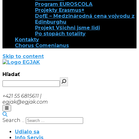
Program EUROSCOLA
Projekty Erasmus+
DofE – Medzinárodná cena vojvodu z
Edinburghu
Projekt Všichni jsme lidi
Po stopách totality
Kontakty
Chorus Comenianus
Skip to content
EGJAK
Hľadať
+421 55 6815611 |
egjak@egjak.com
Search ...
Udialo sa
Info Servis