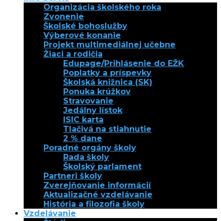
Organizácia školského roka
Zvonenie
Školské bohoslužby
Výberové konanie
Projekt multimediálnej učebne
Žiaci a rodičia
Edupage/Prihlásenie do EŽK
Poplatky a príspevky
Školská knižnica (SK)
Ponuka krúžkov
Stravovanie
Jedálny lístok
ISIC karta
Tlačivá na stiahnutie
2 % dane
Poradné orgány školy
Rada školy
Školský parlament
Partneri školy
Zverejňovanie informácií
Aktualizačné vzdelávanie
História a filozofia školy
Vzdelávanie