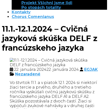
Projekt Všichni jsme lidi
Po stopách totality
Kontakty
Chorus Comenianus
11.1.-12.1.2024 – Cvičná
jazyková skúška DELF z
francúzskeho jazyka
22. januára 2024
22. januára 2024
EGJAK
Nezaradené
Vo štvrtok 11.1. a v piatok 12.1. 2024 si niektorí
žiaci tercie a prvého, druhého a tretieho
ročníka vyskúšali cvičnú jazykovú skúšku z
francúzskeho jazyka DELF A1 a DELF A2.
Skúška pozostávala z dvoch častí. Žiaci si
vypočuli zvukové nahrávky a v druhej časti