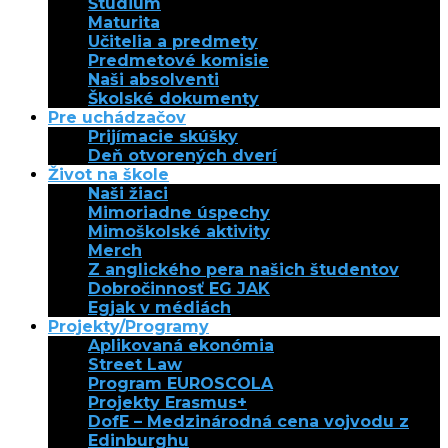
Štúdium
Maturita
Učitelia a predmety
Predmetové komisie
Naši absolventi
Školské dokumenty
Pre uchádzačov
Prijímacie skúšky
Deň otvorených dverí
Život na škole
Naši žiaci
Mimoriadne úspechy
Mimoškolské aktivity
Merch
Z anglického pera našich študentov
Dobročinnosť EG JAK
Egjak v médiách
Projekty/Programy
Aplikovaná ekonómia
Street Law
Program EUROSCOLA
Projekty Erasmus+
DofE – Medzinárodná cena vojvodu z
Edinburghu