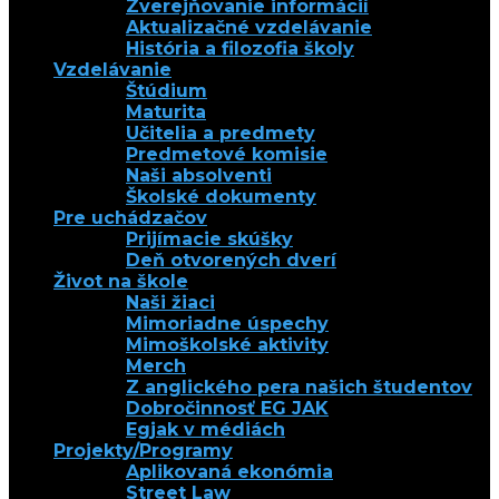
Zverejňovanie informácií
Aktualizačné vzdelávanie
História a filozofia školy
Vzdelávanie
Štúdium
Maturita
Učitelia a predmety
Predmetové komisie
Naši absolventi
Školské dokumenty
Pre uchádzačov
Prijímacie skúšky
Deň otvorených dverí
Život na škole
Naši žiaci
Mimoriadne úspechy
Mimoškolské aktivity
Merch
Z anglického pera našich študentov
Dobročinnosť EG JAK
Egjak v médiách
Projekty/Programy
Aplikovaná ekonómia
Street Law