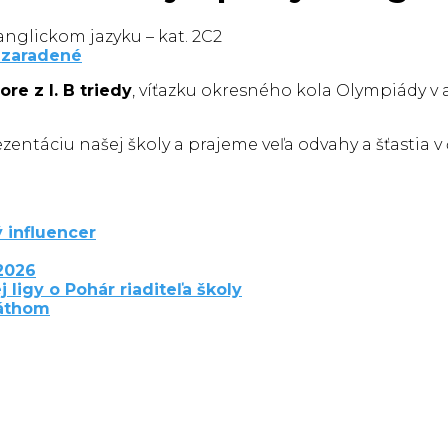
zaradené
ore z I. B triedy
, víťazku okresného kola Olympiády v 
zentáciu našej školy a prajeme veľa odvahy a šťastia v 
 influencer
2026
j ligy o Pohár riaditeľa školy
láthom