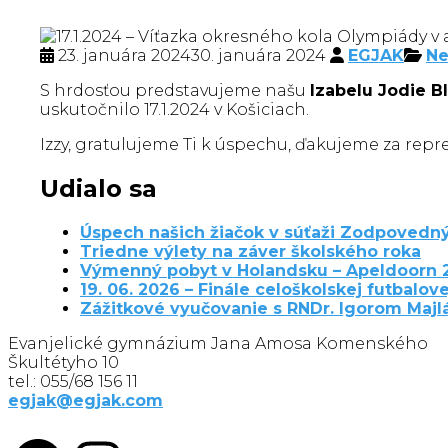
23. januára 2024
30. januára 2024
EGJAK
Ne
S hrdosťou predstavujeme našu
Izabelu Jodie Bl
uskutočnilo 17.1.2024 v Košiciach.
Izzy, gratulujeme Ti k úspechu, ďakujeme za repre
Udialo sa
Úspech našich žiačok v súťaži Zodpovedný
Triedne výlety na záver školského roka
Výmenný pobyt v Holandsku – Apeldoorn 
19. 06. 2026 – Finále celoškolskej futbalove
Zážitkové vyučovanie s RNDr. Igorom Maj
Evanjelické gymnázium Jana Amosa Komenského
Škultétyho 10
tel.: 055/68 156 11
egjak@egjak.com