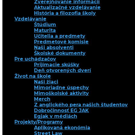
Zverejňovanie informácií
Aktualizačné vzdelávanie
História a filozofia školy
Vzdelávanie
Štúdium
Maturita
Učitelia a predmety
Predmetové komisie
Naši absolventi
Školské dokumenty
Pre uchádzačov
Prijímacie skúšky
Deň otvorených dverí
Život na škole
Naši žiaci
Mimoriadne úspechy
Mimoškolské aktivity
Merch
Z anglického pera našich študentov
Dobročinnosť EG JAK
Egjak v médiách
Projekty/Programy
Aplikovaná ekonómia
Street Law