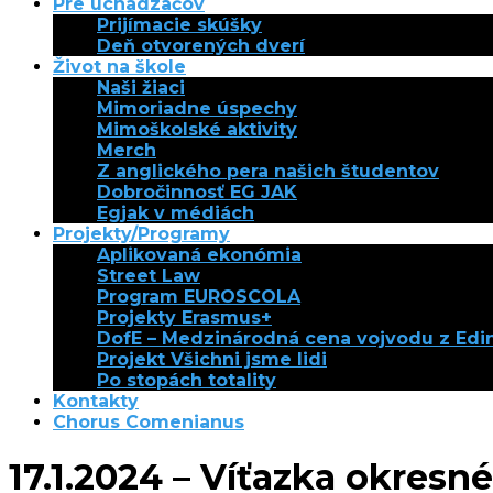
Pre uchádzačov
Prijímacie skúšky
Deň otvorených dverí
Život na škole
Naši žiaci
Mimoriadne úspechy
Mimoškolské aktivity
Merch
Z anglického pera našich študentov
Dobročinnosť EG JAK
Egjak v médiách
Projekty/Programy
Aplikovaná ekonómia
Street Law
Program EUROSCOLA
Projekty Erasmus+
DofE – Medzinárodná cena vojvodu z Ed
Projekt Všichni jsme lidi
Po stopách totality
Kontakty
Chorus Comenianus
17.1.2024 – Víťazka okresn