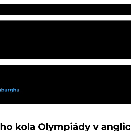
inburghu
ého kola Olympiády v angli