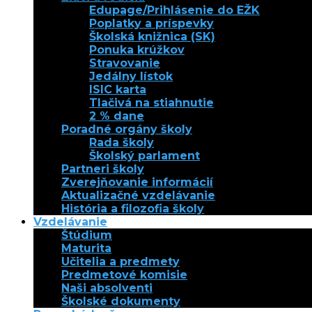
Edupage/Prihlásenie do EŽK
Poplatky a príspevky
Školská knižnica (SK)
Ponuka krúžkov
Stravovanie
Jedálny lístok
ISIC karta
Tlačivá na stiahnutie
2 % dane
Poradné orgány školy
Rada školy
Školský parlament
Partneri školy
Zverejňovanie informácií
Aktualizačné vzdelávanie
História a filozofia školy
Vzdelávanie
Štúdium
Maturita
Učitelia a predmety
Predmetové komisie
Naši absolventi
Školské dokumenty