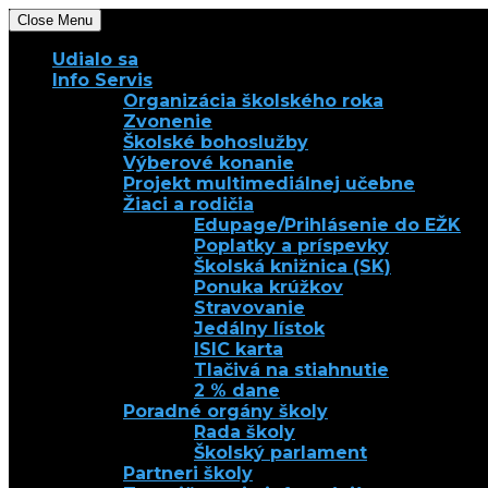
Close Menu
Udialo sa
Info Servis
Organizácia školského roka
Zvonenie
Školské bohoslužby
Výberové konanie
Projekt multimediálnej učebne
Žiaci a rodičia
Edupage/Prihlásenie do EŽK
Poplatky a príspevky
Školská knižnica (SK)
Ponuka krúžkov
Stravovanie
Jedálny lístok
ISIC karta
Tlačivá na stiahnutie
2 % dane
Poradné orgány školy
Rada školy
Školský parlament
Partneri školy