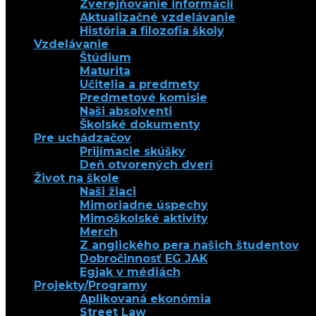
Zverejňovanie informácií
Aktualizačné vzdelávanie
História a filozofia školy
Vzdelávanie
Štúdium
Maturita
Učitelia a predmety
Predmetové komisie
Naši absolventi
Školské dokumenty
Pre uchádzačov
Prijímacie skúšky
Deň otvorených dverí
Život na škole
Naši žiaci
Mimoriadne úspechy
Mimoškolské aktivity
Merch
Z anglického pera našich študentov
Dobročinnosť EG JAK
Egjak v médiách
Projekty/Programy
Aplikovaná ekonómia
Street Law