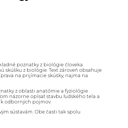
ladné poznatky z biológie človeka
ú skúšku z biológie. Text zároveň obsahuje
prava na prijímacie skúšky, najmä na
natky z oblasti anatómie a fyziológie
eľom názorne opísať stavbu ľudského tela a
vník odborných pojmov.
ovým sústavám. Obe časti tak spolu