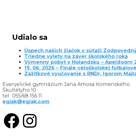
Udialo sa
Úspech našich žiačok v súťaži Zodpovedný
Triedne výlety na záver školského roka
Výmenný pobyt v Holandsku – Apeldoorn 
19. 06. 2026 – Finále celoškolskej futbalove
Zážitkové vyučovanie s RNDr. Igorom Maj
Evanjelické gymnázium Jana Amosa Komenského
Škultétyho 10
tel.: 055/68 156 11
egjak@egjak.com
Facebook
Instagram