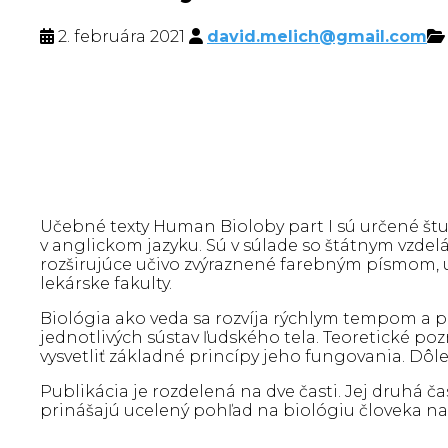
2. februára 2021
david.melich@gmail.com
Učebné texty Human Bioloby part I sú určené š
v anglickom jazyku. Sú v súlade so štátnym vzde
rozširujúce učivo zvýraznené farebným písmom, 
lekárske fakulty.
Biológia ako veda sa rozvíja rýchlym tempom a pr
jednotlivých sústav ľudského tela. Teoretické po
vysvetliť základné princípy jeho fungovania. Dôl
Publikácia je rozdelená na dve časti. Jej druhá 
prinášajú ucelený pohľad na biológiu človeka na 