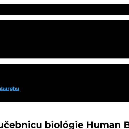
inburghu
ú učebnicu biológie Human 