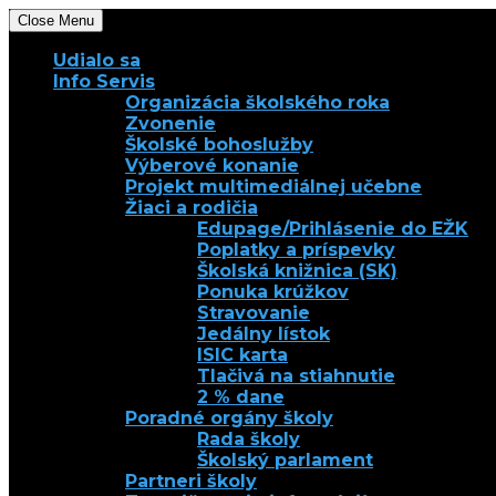
Close Menu
Udialo sa
Info Servis
Organizácia školského roka
Zvonenie
Školské bohoslužby
Výberové konanie
Projekt multimediálnej učebne
Žiaci a rodičia
Edupage/Prihlásenie do EŽK
Poplatky a príspevky
Školská knižnica (SK)
Ponuka krúžkov
Stravovanie
Jedálny lístok
ISIC karta
Tlačivá na stiahnutie
2 % dane
Poradné orgány školy
Rada školy
Školský parlament
Partneri školy