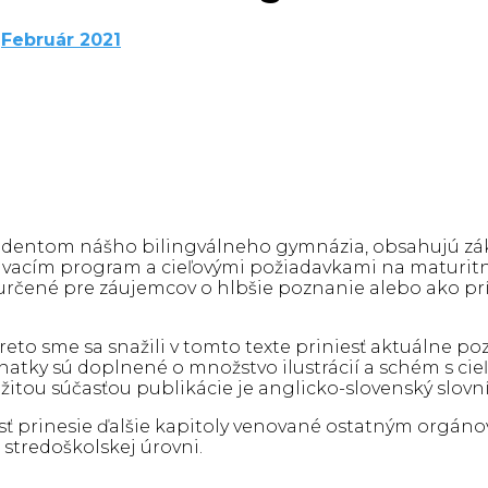
Február 2021
tudentom nášho bilingválneho gymnázia, obsahujú zák
lávacím program a cieľovými požiadavkami na maturitn
určené pre záujemcov o hlbšie poznanie alebo ako prí
eto sme sa snažili v tomto texte priniesť aktuálne poz
znatky sú doplnené o množstvo ilustrácií a schém s ci
ežitou súčasťou publikácie je anglicko-slovenský slo
časť prinesie ďalšie kapitoly venované ostatným orgán
stredoškolskej úrovni.