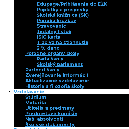
Edupage/Prihlásenie do EŽK
Poplatky a príspevky
Školská knižnica (SK)
Ponuka krúžkov
Stravovanie
Jedálny lístok
ISIC karta
Tlačivá na stiahnutie
2 % dane
Poradné orgány školy
Rada školy
Školský parlament
Partneri školy
Zverejňovanie informácií
Aktualizačné vzdelávanie
História a filozofia školy
Vzdelávanie
Štúdium
Maturita
Učitelia a predmety
Predmetové komisie
Naši absolventi
Školské dokumenty