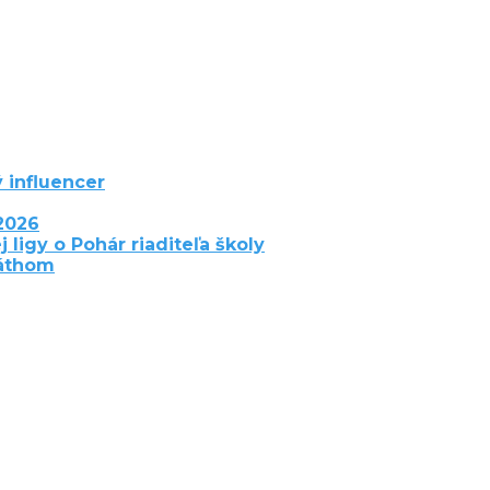
 influencer
2026
j ligy o Pohár riaditeľa školy
láthom