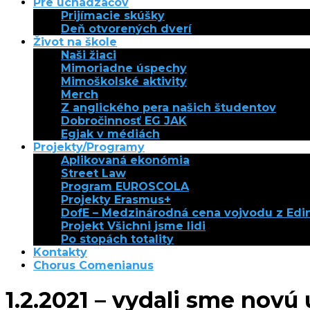
Pre uchádzačov
Prijímacie skúšky
Deň otvorených dverí
Život na škole
Naši žiaci
Mimoriadne úspechy
Mimoškolské aktivity
Merch
Z anglického pera našich študentov
Dobročinnosť EG JAK
Egjak v médiách
Projekty/Programy
Aplikovaná ekonómia
Street Law
Program EUROSCOLA
Projekty Erasmus+
DofE – Medzinárodná cena vojvodu z Ed
Projekt Všichni jsme lidi
Po stopách totality
Kontakty
Chorus Comenianus
1.2.2021 – vydali sme nov