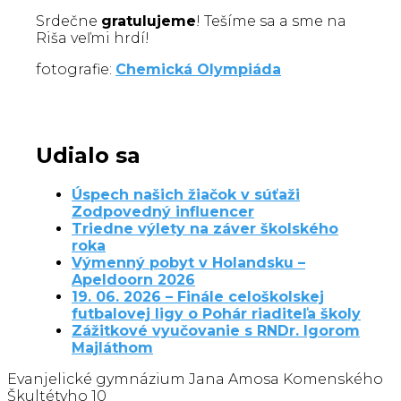
Srdečne
gratulujeme
! Tešíme sa a sme na
Riša veľmi hrdí!
fotografie:
Chemická Olympiáda
Udialo sa
Úspech našich žiačok v súťaži
Zodpovedný influencer
Triedne výlety na záver školského
roka
Výmenný pobyt v Holandsku –
Apeldoorn 2026
19. 06. 2026 – Finále celoškolskej
futbalovej ligy o Pohár riaditeľa školy
Zážitkové vyučovanie s RNDr. Igorom
Majláthom
Evanjelické gymnázium Jana Amosa Komenského
Škultétyho 10