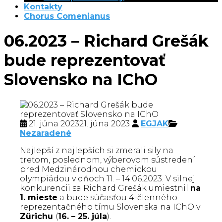
Kontakty
Chorus Comenianus
06.2023 – Richard Grešák
bude reprezentovať
Slovensko na IChO
21. júna 2023
21. júna 2023
EGJAK
Nezaradené
Najlepší z najlepších si zmerali sily na
treťom, poslednom, výberovom sústredení
pred Medzinárodnou chemickou
olympiádou v dňoch 11. – 14.06.2023. V silnej
konkurencii sa Richard Grešák umiestnil
na
1. mieste
a bude súčasťou 4-členného
reprezentačného tímu Slovenska na IChO v
Zürichu
(
16. – 25. júla
).