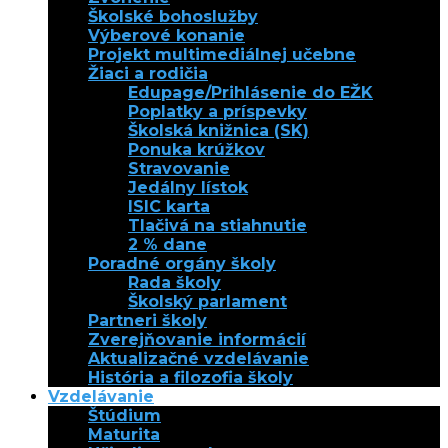
Školské bohoslužby
Výberové konanie
Projekt multimediálnej učebne
Žiaci a rodičia
Edupage/Prihlásenie do EŽK
Poplatky a príspevky
Školská knižnica (SK)
Ponuka krúžkov
Stravovanie
Jedálny lístok
ISIC karta
Tlačivá na stiahnutie
2 % dane
Poradné orgány školy
Rada školy
Školský parlament
Partneri školy
Zverejňovanie informácií
Aktualizačné vzdelávanie
História a filozofia školy
Vzdelávanie
Štúdium
Maturita