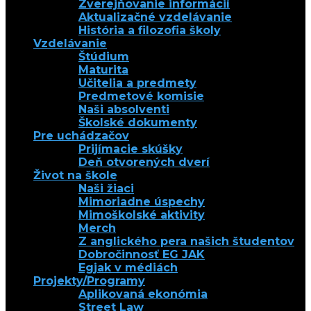
Zverejňovanie informácií
Aktualizačné vzdelávanie
História a filozofia školy
Vzdelávanie
Štúdium
Maturita
Učitelia a predmety
Predmetové komisie
Naši absolventi
Školské dokumenty
Pre uchádzačov
Prijímacie skúšky
Deň otvorených dverí
Život na škole
Naši žiaci
Mimoriadne úspechy
Mimoškolské aktivity
Merch
Z anglického pera našich študentov
Dobročinnosť EG JAK
Egjak v médiách
Projekty/Programy
Aplikovaná ekonómia
Street Law