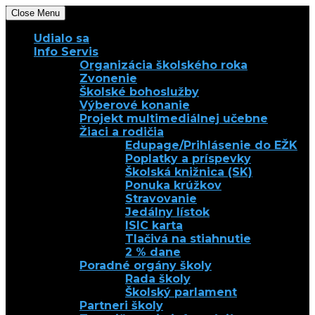
Close Menu
Udialo sa
Info Servis
Organizácia školského roka
Zvonenie
Školské bohoslužby
Výberové konanie
Projekt multimediálnej učebne
Žiaci a rodičia
Edupage/Prihlásenie do EŽK
Poplatky a príspevky
Školská knižnica (SK)
Ponuka krúžkov
Stravovanie
Jedálny lístok
ISIC karta
Tlačivá na stiahnutie
2 % dane
Poradné orgány školy
Rada školy
Školský parlament
Partneri školy