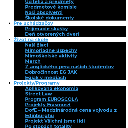
Učitelia a predmety
Predmetové komisie
Naši absolventi
Školské dokumenty
Pre uchádzačov
Prijímacie skúšky
Deň otvorených dverí
Život na škole
Naši žiaci
Mimoriadne úspechy
Mimoškolské aktivity
Merch
Z anglického pera našich študentov
Dobročinnosť EG JAK
Egjak v médiách
Projekty/Programy
Aplikovaná ekonómia
Street Law
Program EUROSCOLA
Projekty Erasmus+
DofE – Medzinárodná cena vojvodu z
Edinburghu
Projekt Všichni jsme lidi
Po stopách totality