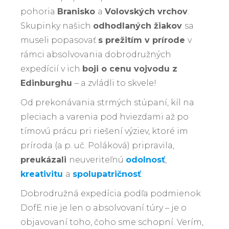
pohoria
Branisko
a
Volovských vrchov
.
Skupinky našich
odhodlaných žiakov
sa
museli popasovať
s prežitím v prírode
v
rámci absolvovania dobrodružných
expedícií v ich
boji o cenu vojvodu z
Edinburghu
– a zvládli to skvele!
Od prekonávania strmých stúpaní, kíl na
pleciach a varenia pod hviezdami až po
tímovú prácu pri riešení výziev, ktoré im
príroda (a p. uč. Poláková) pripravila,
preukázali
neuveriteľnú
odolnosť
,
kreativitu
a
spolupatričnosť
.
Dobrodružná expedícia podľa podmienok
DofE nie je len o absolvovaní túry – je o
objavovaní toho, čoho sme schopní. Verím,