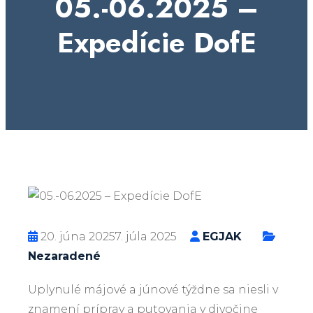
05.-06.2025 –
Expedície DofE
20. júna 2025
7. júla 2025
EGJAK
Nezaradené
Uplynulé májové a júnové týždne sa niesli v
znamení príprav a putovania v divočine