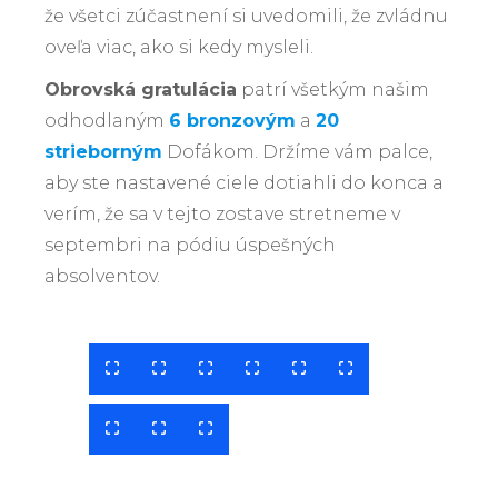
že všetci zúčastnení si uvedomili, že zvládnu
oveľa viac, ako si kedy mysleli.
Obrovská gratulácia
patrí všetkým našim
odhodlaným
6 bronzovým
a
20
strieborným
Dofákom. Držíme vám palce,
aby ste nastavené ciele dotiahli do konca a
verím, že sa v tejto zostave stretneme v
septembri na pódiu úspešných
absolventov.