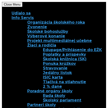
Close Menu
Udialo sa
Info Servis
Organizácia školského roka
Zvonenie
Školské bohoslužby
Výberové konanie
Projekt multimediálnej učebne
Žiaci a rodičia
Edupage/Prihlásenie do EŽK
Poplatky a príspevky
Školská knižnica (SK)
Ponuka krúžkov
Stravovanie
Jedálny lístok
ISIC karta
Tlačivá na stiahnutie
2 % dane
Poradné orgány školy
Rada školy
Školský parlament
Partneri školy