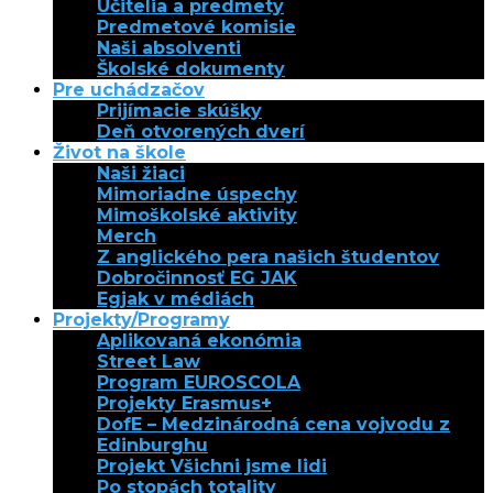
Učitelia a predmety
Predmetové komisie
Naši absolventi
Školské dokumenty
Pre uchádzačov
Prijímacie skúšky
Deň otvorených dverí
Život na škole
Naši žiaci
Mimoriadne úspechy
Mimoškolské aktivity
Merch
Z anglického pera našich študentov
Dobročinnosť EG JAK
Egjak v médiách
Projekty/Programy
Aplikovaná ekonómia
Street Law
Program EUROSCOLA
Projekty Erasmus+
DofE – Medzinárodná cena vojvodu z
Edinburghu
Projekt Všichni jsme lidi
Po stopách totality