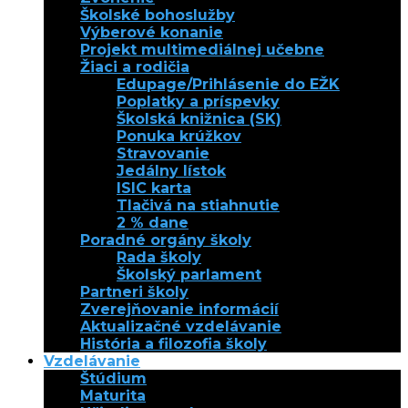
Školské bohoslužby
Výberové konanie
Projekt multimediálnej učebne
Žiaci a rodičia
Edupage/Prihlásenie do EŽK
Poplatky a príspevky
Školská knižnica (SK)
Ponuka krúžkov
Stravovanie
Jedálny lístok
ISIC karta
Tlačivá na stiahnutie
2 % dane
Poradné orgány školy
Rada školy
Školský parlament
Partneri školy
Zverejňovanie informácií
Aktualizačné vzdelávanie
História a filozofia školy
Vzdelávanie
Štúdium
Maturita