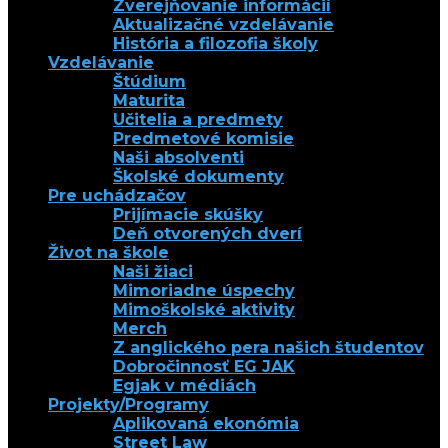
Zverejňovanie informácií
Aktualizačné vzdelávanie
História a filozofia školy
Vzdelávanie
Štúdium
Maturita
Učitelia a predmety
Predmetové komisie
Naši absolventi
Školské dokumenty
Pre uchádzačov
Prijímacie skúšky
Deň otvorených dverí
Život na škole
Naši žiaci
Mimoriadne úspechy
Mimoškolské aktivity
Merch
Z anglického pera našich študentov
Dobročinnosť EG JAK
Egjak v médiách
Projekty/Programy
Aplikovaná ekonómia
Street Law