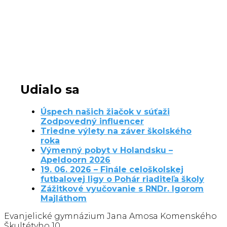
Udialo sa
Úspech našich žiačok v súťaži
Zodpovedný influencer
Triedne výlety na záver školského
roka
Výmenný pobyt v Holandsku –
Apeldoorn 2026
19. 06. 2026 – Finále celoškolskej
futbalovej ligy o Pohár riaditeľa školy
Zážitkové vyučovanie s RNDr. Igorom
Majláthom
Evanjelické gymnázium Jana Amosa Komenského
Škultétyho 10