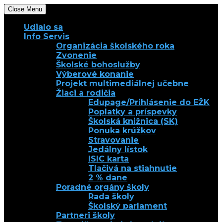
Close Menu
Udialo sa
Info Servis
Organizácia školského roka
Zvonenie
Školské bohoslužby
Výberové konanie
Projekt multimediálnej učebne
Žiaci a rodičia
Edupage/Prihlásenie do EŽK
Poplatky a príspevky
Školská knižnica (SK)
Ponuka krúžkov
Stravovanie
Jedálny lístok
ISIC karta
Tlačivá na stiahnutie
2 % dane
Poradné orgány školy
Rada školy
Školský parlament
Partneri školy