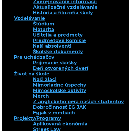
Zverejňovanie informácií
Aktualizačné vzdelávanie
História a filozofia školy
Vzdelávanie
Štúdium
Maturita
Učitelia a predmety
Predmetové komisie
Naši absolventi
Školské dokumenty
Pre uchádzačov
Prijímacie skúšky
Deň otvorených dverí
Život na škole
Naši žiaci
Mimoriadne úspechy
Mimoškolské aktivity
Merch
Z anglického pera našich študentov
Dobročinnosť EG JAK
Egjak v médiách
Projekty/Programy
Aplikovaná ekonómia
Street Law