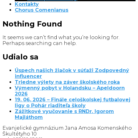
Kontakty
Chorus Comenianus
Nothing Found
It seems we can’t find what you’re looking for.
Perhaps searching can help.
Udialo sa
Úspech našich žiačok v súťaži Zodpovedný
influencer
Triedne výlety na záver školského roka
Výmenný pobyt v Holandsku – Apeldoorn
2026
19. 06. 2026 – Finále celoškolskej futbalovej
ligy o Pohár riaditeľa školy
Zážitkové vyučovanie s RNDr. Igorom
Majláthom
Evanjelické gymnázium Jana Amosa Komenského
Škultétyho 10