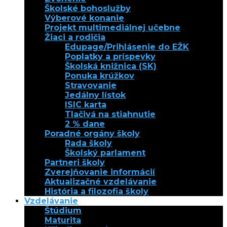
Školské bohoslužby
Výberové konanie
Projekt multimediálnej učebne
Žiaci a rodičia
Edupage/Prihlásenie do EŽK
Poplatky a príspevky
Školská knižnica (SK)
Ponuka krúžkov
Stravovanie
Jedálny lístok
ISIC karta
Tlačivá na stiahnutie
2 % dane
Poradné orgány školy
Rada školy
Školský parlament
Partneri školy
Zverejňovanie informácií
Aktualizačné vzdelávanie
História a filozofia školy
Vzdelávanie
Štúdium
Maturita