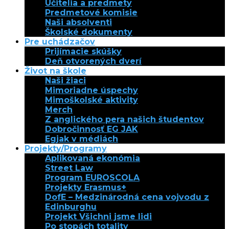
Učitelia a predmety
Predmetové komisie
Naši absolventi
Školské dokumenty
Pre uchádzačov
Prijímacie skúšky
Deň otvorených dverí
Život na škole
Naši žiaci
Mimoriadne úspechy
Mimoškolské aktivity
Merch
Z anglického pera našich študentov
Dobročinnosť EG JAK
Egjak v médiách
Projekty/Programy
Aplikovaná ekonómia
Street Law
Program EUROSCOLA
Projekty Erasmus+
DofE – Medzinárodná cena vojvodu z
Edinburghu
Projekt Všichni jsme lidi
Po stopách totality